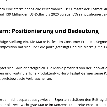
zern eine starke finanzielle Performance. Der Umsatz der Kosmetiki
uf 139 Milliarden US-Dollar bis 2020 voraus. L’Oréal positioniert
ern: Positionierung und Bedeutung
htige Stellung ein. Die Marke ist fest im Consumer Products Segm
tposition hat sich über die Jahre gefestigt und die Marke gilt als 
t sich Garnier erfolgreich. Die Marke profitiert von der Innovati
en und kontinuierliche Produktentwicklung festigt Garnier seine P
 preisbewusste Verbraucher an.
den nicht separat ausgewiesen. Experten schätzen den Beitrag d
rnier als zweitwichtigste Marke im Konzern. Die breite Produktpalet