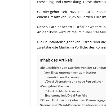
Forschung und Entwicklung. Diese überrasc
Garnier gehört seit 1965 zum L’Oréal-Konze
einem Umsatz von 38,26 Milliarden Euro im 
Neben Garnier besitzt L’Oréal 27 weitere 
An der Börse wird L’Oréal mit über 134 Mil
Die Hauptanteilseigner von L’Oréal sind die
zweitstärkste Marke im Portfolio des Konze
Inhalt des Artikels
Die Geschichte von Garnier: Von der Gründun
Vom Einzelunternehmen zum Institut
Innovation und Expansion
L’Oréal Übernahme und neue Perspektiven
Wem gehört Garnier
L’Oréal als Mutterkonzern
Einordnung im L’Oréal-Portfolio
L’Oréal: Ein Überblick über den Kosmetikgig
Garnier im L’Oréal-Konzern: Positionierung