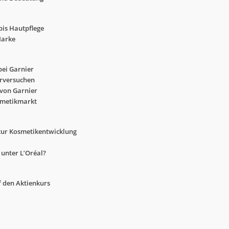
bis Hautpflege
Marke
bei Garnier
erversuchen
 von Garnier
smetikmarkt
 zur Kosmetikentwicklung
 unter L’Oréal?
f den Aktienkurs