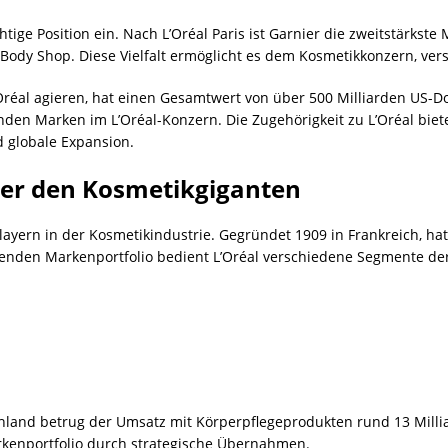
htige Position ein. Nach L’Oréal Paris ist Garnier die zweitstärks
Body Shop. Diese Vielfalt ermöglicht es dem Kosmetikkonzern, v
’Oréal agieren, hat einen Gesamtwert von über 500 Milliarden US-
renden Marken im L’Oréal-Konzern. Die Zugehörigkeit zu L’Oréal bi
 globale Expansion.
über den Kosmetikgiganten
Playern in der Kosmetikindustrie. Gegründet 1909 in Frankreich, 
kenden Markenportfolio bedient L’Oréal verschiedene Segmente de
land betrug der Umsatz mit Körperpflegeprodukten rund 13 Milliard
rkenportfolio durch strategische Übernahmen.