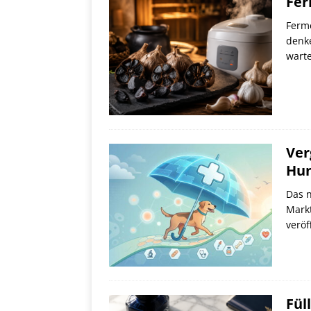
Fer
Ferme
denke
warte
Ver
Hun
Das n
Markt
veröf
Fül