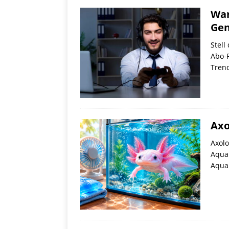
War
Gen
Stell
Abo-P
Trend
Axo
Axol
Aquar
Aquar