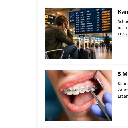
Kan
Schne
nach 
Euro 
5 M
Kaum 
Zahns
Erzä