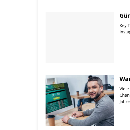
Gün
Key T
Insta
War
Viele
Chanc
Jahr