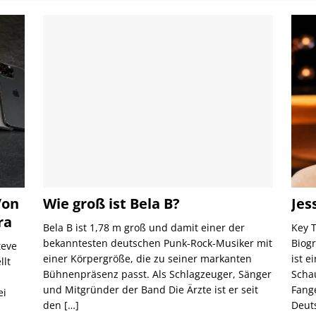
Von
Wie groß ist Bela B?
Jes
ra
Bela B ist 1,78 m groß und damit einer der
Key 
bekanntesten deutschen Punk-Rock-Musiker mit
Biog
teve
einer Körpergröße, die zu seiner markanten
ist 
llt
Bühnenpräsenz passt. Als Schlagzeuger, Sänger
Schau
und Mitgründer der Band Die Ärzte ist er seit
Fang
ei
den
[…]
Deut