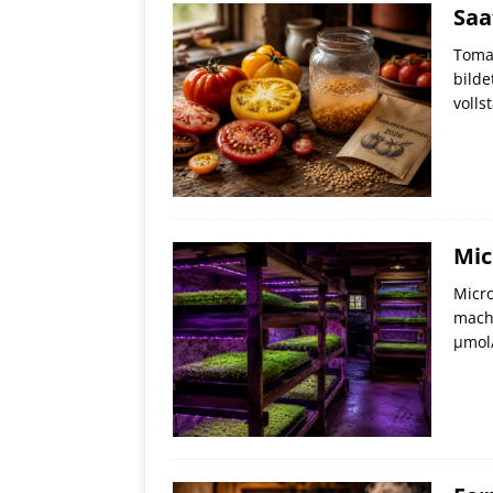
Saa
Tomat
bilde
volls
Mic
Micro
machb
µmol/