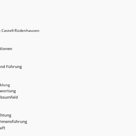
zu Castell-Rüdenhausen
tionen
und Führung
cklung
ntwortung
rbsumfeld
chtung
nehmensführung
aft