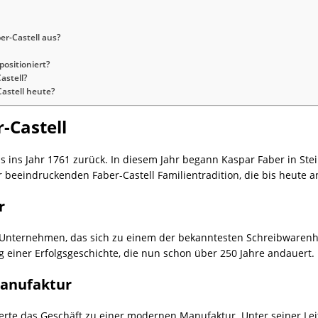
er-Castell aus?
positioniert?
astell?
Castell heute?
-Castell
s ins Jahr 1761 zurück. In diesem Jahr begann Kaspar Faber in Ste
r beeindruckenden Faber-Castell Familientradition, die bis heute a
r
 Unternehmen, das sich zu einem der bekanntesten Schreibwarenhers
g einer Erfolgsgeschichte, die nun schon über 250 Jahre andauert.
Manufaktur
erte das Geschäft zu einer modernen Manufaktur. Unter seiner Le