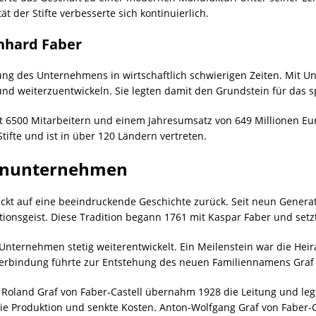
t der Stifte verbesserte sich kontinuierlich.
nhard Faber
 des Unternehmens in wirtschaftlich schwierigen Zeiten. Mit Unt
und weiterzuentwickeln. Sie legten damit den Grundstein für das 
 mit 6500 Mitarbeitern und einem Jahresumsatz von 649 Millionen E
Stifte und ist in über 120 Ländern vertreten.
lienunternehmen
ckt auf eine beeindruckende Geschichte zurück. Seit neun Generati
nsgeist. Diese Tradition begann 1761 mit Kaspar Faber und setzt 
nternehmen stetig weiterentwickelt. Ein Meilenstein war die Heira
erbindung führte zur Entstehung des neuen Familiennamens Graf u
 Roland Graf von Faber-Castell übernahm 1928 die Leitung und leg
ie Produktion und senkte Kosten. Anton-Wolfgang Graf von Faber-