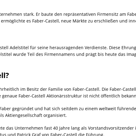
ernehmen stark. Er baute den repräsentativen Firmensitz am Fabe
e ermöglichte es Faber-Castell, neue Märkte zu erschließen und inn
stell Adelstitel für seine herausragenden Verdienste. Diese Ehrun
elstitel wurde Teil des Firmennamens und prägt bis heute das Ima
ll?
hrheitlich im Besitz der Familie von Faber-Castell. Die Faber-Cast
enaue Faber-Castell Aktionärsstruktur ist nicht öffentlich bekann
ber gegründet und hat sich seitdem zu einem weltweit führenden
ls Aktiengesellschaft organisiert.
tete das Unternehmen fast 40 Jahre lang als Vorstandsvorsitzender
s und Patrick Graf von Faber-Castell die Führung.