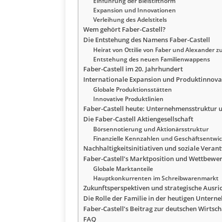
Einführung der Bleistiftnorm
Expansion und Innovationen
Verleihung des Adelstitels
Wem gehört Faber-Castell?
Die Entstehung des Namens Faber-Castell
Heirat von Ottilie von Faber und Alexander 
Entstehung des neuen Familienwappens
Faber-Castell im 20. Jahrhundert
Internationale Expansion und Produktinnova
Globale Produktionsstätten
Innovative Produktlinien
Faber-Castell heute: Unternehmensstruktur 
Die Faber-Castell Aktiengesellschaft
Börsennotierung und Aktionärsstruktur
Finanzielle Kennzahlen und Geschäftsentwi
Nachhaltigkeitsinitiativen und soziale Vera
Faber-Castell’s Marktposition und Wettbewe
Globale Marktanteile
Hauptkonkurrenten im Schreibwarenmarkt
Zukunftsperspektiven und strategische Ausri
Die Rolle der Familie in der heutigen Unter
Faber-Castell’s Beitrag zur deutschen Wirtsch
FAQ