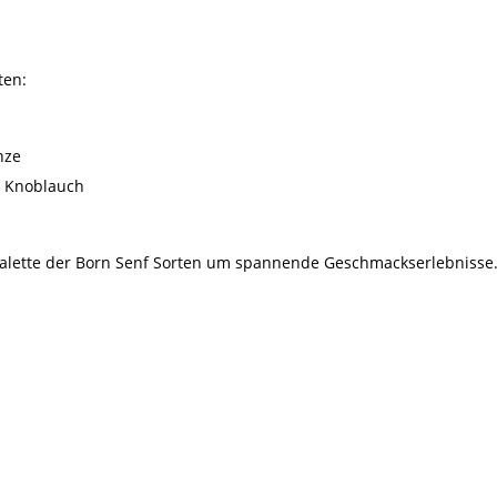
ten:
nze
d Knoblauch
Palette der Born Senf Sorten um spannende Geschmackserlebnisse