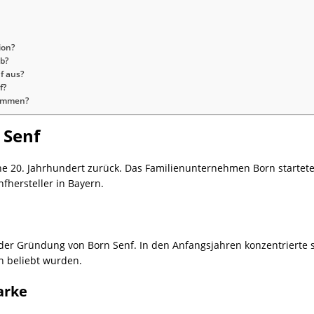
ion?
rb?
f aus?
f?
sammen?
 Senf
ühe 20. Jahrhundert zurück. Das Familienunternehmen Born startete
fhersteller in Bayern.
er Gründung von Born Senf. In den Anfangsjahren konzentrierte s
n beliebt wurden.
arke