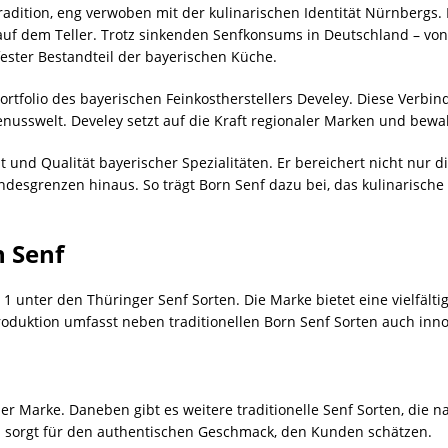
radition, eng verwoben mit der kulinarischen Identität Nürnbergs. 
auf dem Teller. Trotz sinkenden Senfkonsums in Deutschland – von
fester Bestandteil der bayerischen Küche.
ortfolio des bayerischen Feinkostherstellers Develey. Diese Verbi
nusswelt. Develey setzt auf die Kraft regionaler Marken und bewahr
lt und Qualität bayerischer Spezialitäten. Er bereichert nicht nur
ndesgrenzen hinaus. So trägt Born Senf dazu bei, das kulinarische
n Senf
 unter den Thüringer Senf Sorten. Die Marke bietet eine vielfältig
oduktion umfasst neben traditionellen Born Senf Sorten auch inno
der Marke. Daneben gibt es weitere traditionelle Senf Sorten, die 
 sorgt für den authentischen Geschmack, den Kunden schätzen.