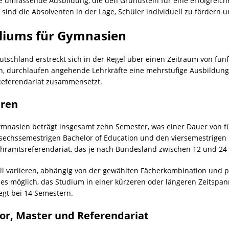
umfassende Ausbildung, die den Grundstein für eine erfolgreiche 
nd die Absolventen in der Lage, Schüler individuell zu fördern un
diums für Gymnasien
schland erstreckt sich in der Regel über einen Zeitraum von fün
 durchlaufen angehende Lehrkräfte eine mehrstufige Ausbildung,
eferendariat zusammensetzt.
hren
ymnasien beträgt insgesamt zehn Semester, was einer Dauer von fün
n sechssemestrigen Bachelor of Education und den viersemestrigen
ehramtsreferendariat, das je nach Bundesland zwischen 12 und 24
ell variieren, abhängig von der gewählten Fächerkombination und p
t es möglich, das Studium in einer kürzeren oder längeren Zeitsp
egt bei 14 Semestern.
or, Master und Referendariat