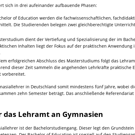
t sich in drei aufeinander aufbauende Phasen:
chelor of Education werden die fachwissenschaftlichen, fachdidak
ttelt. Die Studierenden belegen zwei gleichberechtigte Unterrich
terstudium dient der Vertiefung und Spezialisierung der im Bac
tischen Inhalten liegt der Fokus auf der praktischen Anwendung i
.
dem erfolgreichen Abschluss des Masterstudiums folgt das Lehramt
hrend dieser Zeit sammeln die angehenden Lehrkräfte praktische
 vorbereitet.
siallehrer in Deutschland somit mindestens fünf Jahre, wobei die
sammen zehn Semester beträgt. Das anschließende Referendariat
r das Lehramt an Gymnasien
allehrer ist der Bachelorstudiengang. Dieser legt den Grundstein 
tenzen. Der Bachelor of Education ist speziell auf den Studienga