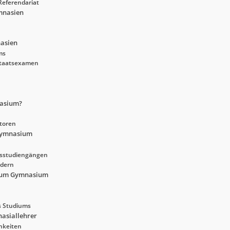
Referendariat
mnasien
asien
ms
 Staatsexamen
nasium?
toren
Gymnasium
tsstudiengängen
ndern
dium Gymnasium
s Studiums
nasiallehrer
hkeiten