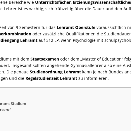
edene Bereiche wie
Unterrichtsfächer
,
Erziehungswissenschaftlich
e Lehrer ist es wichtig, sich frühzeitig über die Dauer und den Au
zeit von 9 Semestern für das
Lehramt Oberstufe
voraussichtlich n
herkombination
oder zusätzliche Qualifikationen die Studiendauer
udiengang Lehramt
auf 312 LP, wenn Psychologie mit schulpsycho
udiums mit dem
Staatsexamen
oder dem „Master of Education“ fol
ert. Insgesamt sollten angehende Gymnasiallehrer also eine Ausb
en. Die genaue
Studienordnung Lehramt
kann je nach Bundesland 
ungen und die
Regelstudienzeit Lehramt
zu informieren.
ehramt Studium
rberuf