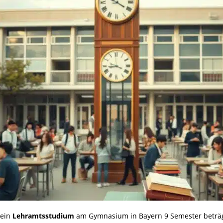
 ein
Lehramtsstudium
am Gymnasium in Bayern 9 Semester beträg