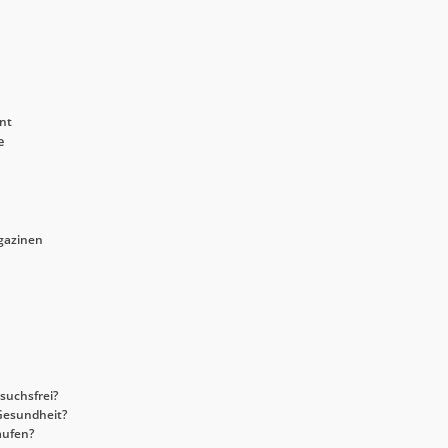
nt
e
agazinen
suchsfrei?
 Gesundheit?
aufen?