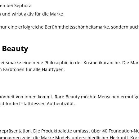
ten bei Sephora
 und wirbt aktiv für die Marke
nur eine erfolgreiche Berühmtheitsschönheitsmarke, sondern auch
e Beauty
heitsmarke eine neue Philosophie in der Kosmetikbranche. Die Mar
an Farbtönen für alle Hauttypen.
chönheit von innen kommt. Rare Beauty möchte Menschen ermutigen,
d fördert stattdessen Authentizität.
tsrepräsentation. Die Produktpalette umfasst über 40 Foundation-
mpagnen zeigt die Marke Models unterschiedlicher Herkunft, Kö