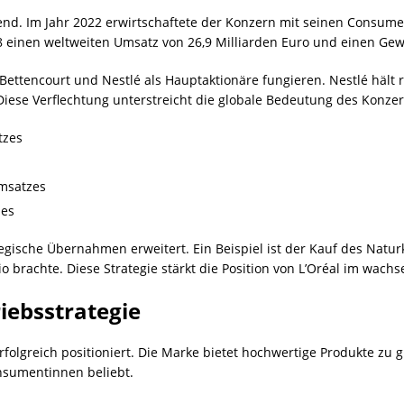
kend. Im Jahr 2022 erwirtschaftete der Konzern mit seinen Consu
8 einen weltweiten Umsatz von 26,9 Milliarden Euro und einen Gew
e Bettencourt und Nestlé als Hauptaktionäre fungieren. Nestlé hält
Diese Verflechtung unterstreicht die globale Bedeutung des Konzer
tzes
Umsatzes
zes
egische Übernahmen erweitert. Ein Beispiel ist der Kauf des Natu
lio brachte. Diese Strategie stärkt die Position von L’Oréal im wa
iebsstrategie
folgreich positioniert. Die Marke bietet hochwertige Produkte zu 
nsumentinnen beliebt.