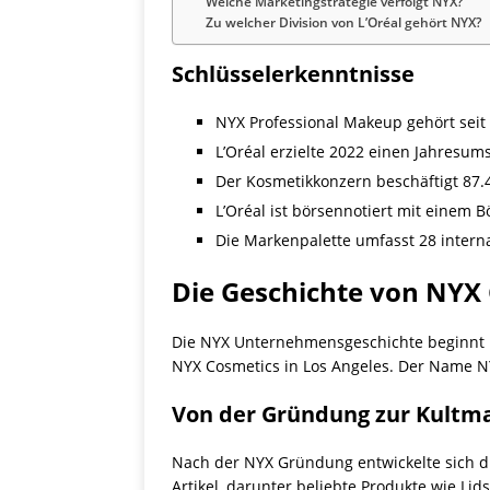
Welche Marketingstrategie verfolgt NYX?
Zu welcher Division von L’Oréal gehört NYX?
Schlüsselerkenntnisse
NYX Professional Makeup gehört seit 
L’Oréal erzielte 2022 einen Jahresum
Der Kosmetikkonzern beschäftigt 87.4
L’Oréal ist börsennotiert mit einem 
Die Markenpalette umfasst 28 interna
Die Geschichte von NYX
Die NYX Unternehmensgeschichte beginnt mi
NYX Cosmetics in Los Angeles. Der Name NYX
Von der Gründung zur Kultm
Nach der NYX Gründung entwickelte sich d
Artikel, darunter beliebte Produkte wie Li