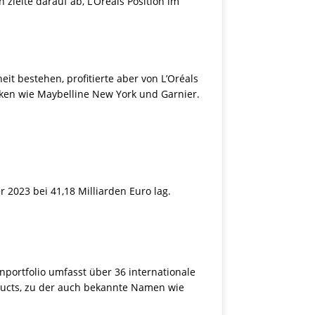
 zielte darauf ab, L’Oréals Position im
t bestehen, profitierte aber von L’Oréals
ken wie Maybelline New York und Garnier.
 2023 bei 41,18 Milliarden Euro lag.
enportfolio umfasst über 36 internationale
roducts, zu der auch bekannte Namen wie