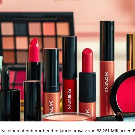
’Oréal einen atemberaubenden Jahresumsatz von 38,261 Milliarden 