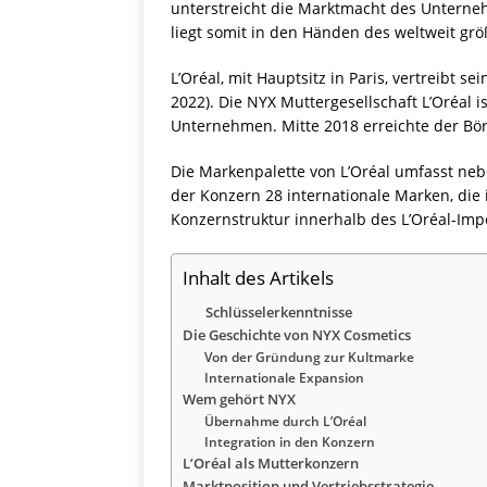
unterstreicht die Marktmacht des Unterne
liegt somit in den Händen des weltweit grö
L’Oréal, mit Hauptsitz in Paris, vertreibt
2022). Die NYX Muttergesellschaft L’Oréal i
Unternehmen. Mitte 2018 erreichte der Bör
Die Markenpalette von L’Oréal umfasst neb
der Konzern 28 internationale Marken, die i
Konzernstruktur innerhalb des L’Oréal-Imp
Inhalt des Artikels
Schlüsselerkenntnisse
Die Geschichte von NYX Cosmetics
Von der Gründung zur Kultmarke
Internationale Expansion
Wem gehört NYX
Übernahme durch L’Oréal
Integration in den Konzern
L’Oréal als Mutterkonzern
Marktposition und Vertriebsstrategie