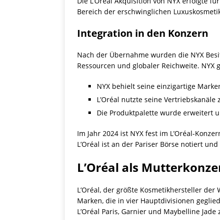
Die L’Oréal Akquisition von NYX erfolgte für
Bereich der erschwinglichen Luxuskosmetik
Integration in den Konzern
Nach der Übernahme wurden die NYX Besitzve
Ressourcen und globaler Reichweite. NYX 
NYX behielt seine einzigartige Marke
L’Oréal nutzte seine Vertriebskanäle
Die Produktpalette wurde erweitert un
Im Jahr 2024 ist NYX fest im L’Oréal-Konze
L’Oréal ist an der Pariser Börse notiert u
L’Oréal als Mutterkonze
L’Oréal, der größte Kosmetikhersteller der
Marken, die in vier Hauptdivisionen geglie
L’Oréal Paris, Garnier und Maybelline Jade 