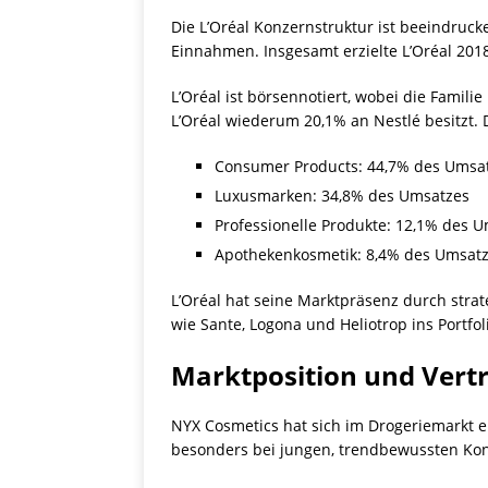
Die L’Oréal Konzernstruktur ist beeindruc
Einnahmen. Insgesamt erzielte L’Oréal 201
L’Oréal ist börsennotiert, wobei die Famili
L’Oréal wiederum 20,1% an Nestlé besitzt. 
Consumer Products: 44,7% des Umsa
Luxusmarken: 34,8% des Umsatzes
Professionelle Produkte: 12,1% des 
Apothekenkosmetik: 8,4% des Umsat
L’Oréal hat seine Marktpräsenz durch strat
wie Sante, Logona und Heliotrop ins Portfo
Marktposition und Vertr
NYX Cosmetics hat sich im Drogeriemarkt er
besonders bei jungen, trendbewussten Ko