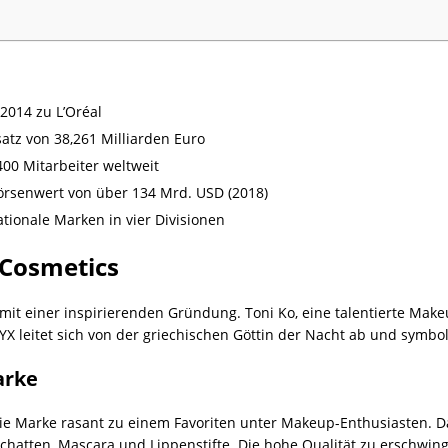
2014 zu L’Oréal
satz von 38,261 Milliarden Euro
00 Mitarbeiter weltweit
Börsenwert von über 134 Mrd. USD (2018)
tionale Marken in vier Divisionen
 Cosmetics
t einer inspirierenden Gründung. Toni Ko, eine talentierte Makeu
 leitet sich von der griechischen Göttin der Nacht ab und symbolisi
arke
ie Marke rasant zu einem Favoriten unter Makeup-Enthusiasten. D
dschatten, Mascara und Lippenstifte. Die hohe Qualität zu erschwin