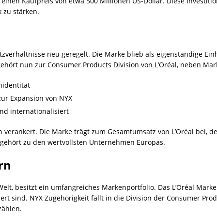
 einen Kaufpreis von etwa 500 Millionen US-Dollar. Diese Investition
 zu stärken.
rhältnisse neu geregelt. Die Marke blieb als eigenständige Einhei
gehört nun zur Consumer Products Division von L’Oréal, neben Mar
nidentität
 zur Expansion von NYX
d internationalisiert
rn verankert. Die Marke trägt zum Gesamtumsatz von L’Oréal bei, der
nd gehört zu den wertvollsten Unternehmen Europas.
rn
 Welt, besitzt ein umfangreiches Markenportfolio. Das L’Oréal Mark
dert sind. NYX Zugehörigkeit fällt in die Division der Consumer P
zählen.