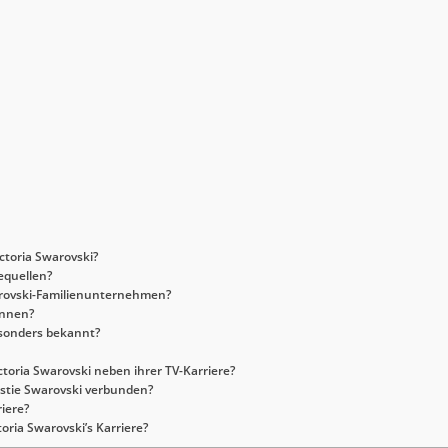
ctoria Swarovski?
equellen?
warovski-Familienunternehmen?
onnen?
esonders bekannt?
ctoria Swarovski neben ihrer TV-Karriere?
nastie Swarovski verbunden?
riere?
oria Swarovski’s Karriere?