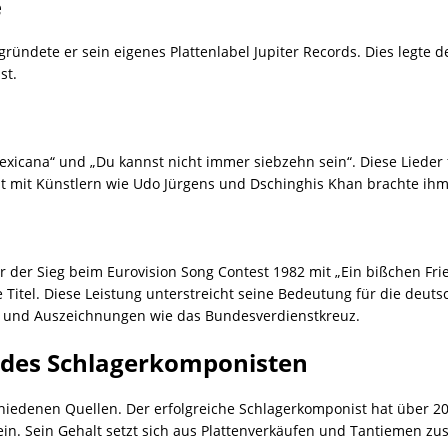
e
 gründete er sein eigenes Plattenlabel Jupiter Records. Dies legte 
st.
xicana“ und „Du kannst nicht immer siebzehn sein“. Diese Lieder fe
mit Künstlern wie Udo Jürgens und Dschinghis Khan brachte ihm w
ar der Sieg beim Eurovision Song Contest 1982 mit „Ein bißchen F
 Titel. Diese Leistung unterstreicht seine Bedeutung für die deuts
n und Auszeichnungen wie das Bundesverdienstkreuz.
des Schlagerkomponisten
edenen Quellen. Der erfolgreiche Schlagerkomponist hat über 2000
in. Sein Gehalt setzt sich aus Plattenverkäufen und Tantiemen z