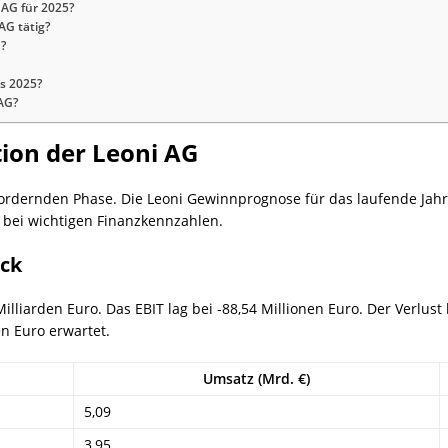
 AG für 2025?
AG tätig?
G?
s 2025?
AG?
tion der Leoni AG
sfordernden Phase. Die Leoni Gewinnprognose für das laufende Jah
g bei wichtigen Finanzkennzahlen.
ick
illiarden Euro. Das EBIT lag bei -88,54 Millionen Euro. Der Verlust
n Euro erwartet.
Umsatz (Mrd. €)
5,09
3,95