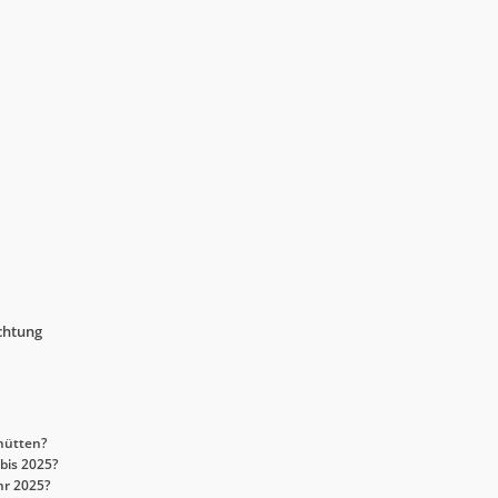
chtung
hütten?
bis 2025?
hr 2025?