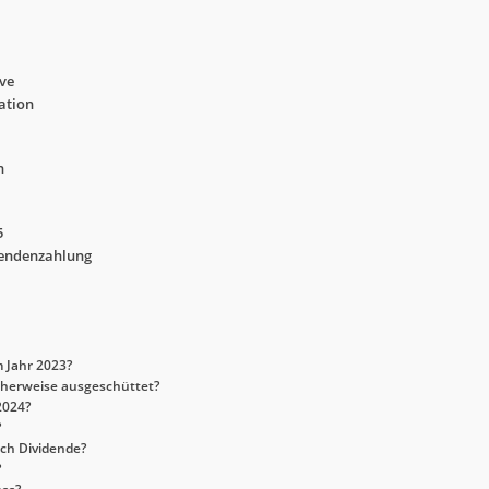
ive
ation
n
5
dendenzahlung
 Jahr 2023?
cherweise ausgeschüttet?
2024?
?
ich Dividende?
?