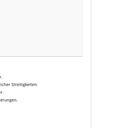
e.
cher Streitigkeiten.
r.
zierungen.