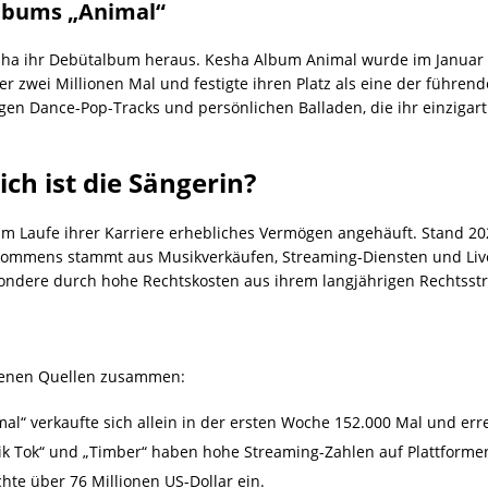
albums „Animal“
sha ihr Debütalbum heraus. Kesha Album Animal wurde im Januar 20
er zwei Millionen Mal und festigte ihren Platz als eine der führen
en Dance-Pop-Tracks und persönlichen Balladen, die ihr einzigart
ch ist die Sängerin?
 im Laufe ihrer Karriere erhebliches Vermögen angehäuft. Stand 20
nkommens stammt aus Musikverkäufen, Streaming-Diensten und Live-A
esondere durch hohe Rechtskosten aus ihrem langjährigen Rechtsstr
denen Quellen zusammen:
l“ verkaufte sich allein in der ersten Woche 152.000 Mal und errei
Tik Tok“ und „Timber“ haben hohe Streaming-Zahlen auf Plattforme
chte über 76 Millionen US-Dollar ein.