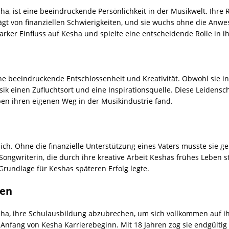
ha, ist eine beeindruckende Persönlichkeit in der Musikwelt. Ihre 
gt von finanziellen Schwierigkeiten, und sie wuchs ohne die Anwe
starker Einfluss auf Kesha und spielte eine entscheidende Rolle in 
ne beeindruckende Entschlossenheit und Kreativität. Obwohl sie i
k einen Zufluchtsort und eine Inspirationsquelle. Diese Leidensch
en ihren eigenen Weg in der Musikindustrie fand.
ich. Ohne die finanzielle Unterstützung eines Vaters musste sie 
ongwriterin, die durch ihre kreative Arbeit Keshas frühes Leben st
 Grundlage für Keshas späteren Erfolg legte.
gen
esha, ihre Schulausbildung abzubrechen, um sich vollkommen auf ih
n Anfang von Kesha Karrierebeginn. Mit 18 Jahren zog sie endgülti