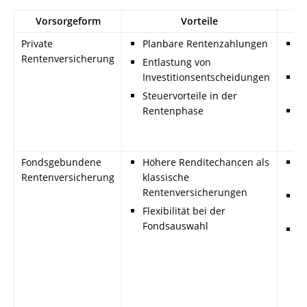
Vorsorgeform
Vorteile
Private
Planbare Rentenzahlungen
H
Rentenversicherung
R
Entlastung von
Investitionsentscheidungen
V
v
Steuervorteile in der
Rentenphase
N
G
Fondsgebundene
Höhere Renditechancen als
H
Rentenversicherung
klassische
E
Rentenversicherungen
An
Flexibilität bei der
b
Fondsauswahl
L
L
n
i
R
z