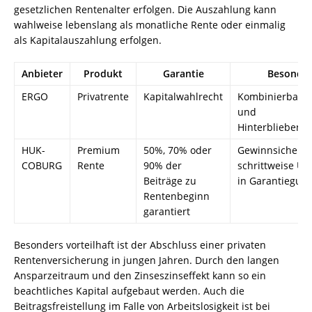
gesetzlichen Rentenalter erfolgen. Die Auszahlung kann
wahlweise lebenslang als monatliche Rente oder einmalig
als Kapitalauszahlung erfolgen.
Anbieter
Produkt
Garantie
Besonder
ERGO
Privatrente
Kapitalwahlrecht
Kombinierbar mi
und
Hinterbliebene
HUK-
Premium
50%, 70% oder
Gewinnsicherun
COBURG
Rente
90% der
schrittweise U
Beiträge zu
in Garantiegut
Rentenbeginn
garantiert
Besonders vorteilhaft ist der Abschluss einer privaten
Rentenversicherung in jungen Jahren. Durch den langen
Ansparzeitraum und den Zinseszinseffekt kann so ein
beachtliches Kapital aufgebaut werden. Auch die
Beitragsfreistellung im Falle von Arbeitslosigkeit ist bei