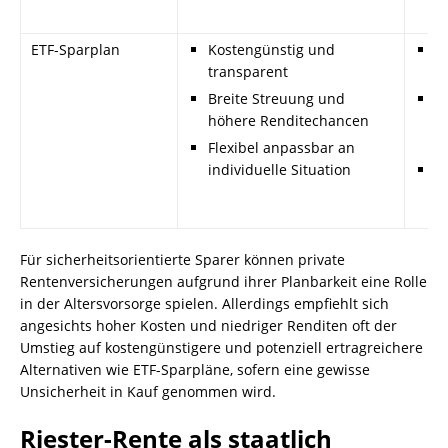
ETF-Sparplan
Kostengünstig und
K
transparent
F
Breite Streuung und
E
höhere Renditechancen
I
e
Flexibel anpassbar an
individuelle Situation
S
d
Für sicherheitsorientierte Sparer können private
Rentenversicherungen aufgrund ihrer Planbarkeit eine Rolle
in der Altersvorsorge spielen. Allerdings empfiehlt sich
angesichts hoher Kosten und niedriger Renditen oft der
Umstieg auf kostengünstigere und potenziell ertragreichere
Alternativen wie ETF-Sparpläne, sofern eine gewisse
Unsicherheit in Kauf genommen wird.
Riester-Rente als staatlich