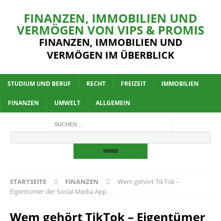
FINANZEN, IMMOBILIEN UND
VERMÖGEN VON VIPS & PROMIS
FINANZEN, IMMOBILIEN UND
VERMÖGEN IM ÜBERBLICK
STUDIUM UND BERUF
RECHT
FREIZEIT
IMMOBILIEN
FINANZEN
UMWELT
ALLGEMEIN
STARTSEITE
FINANZEN
Wem gehört TikTok –
Eigentümer der Social Media App
Wem gehört TikTok – Eigentümer