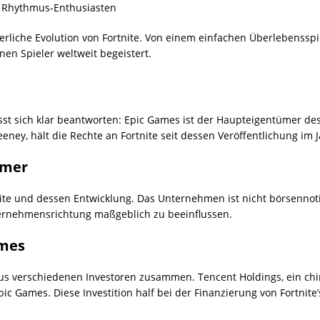
ür Rhythmus-Enthusiasten
uierliche Evolution von Fortnite. Von einem einfachen Überlebensspie
nen Spieler weltweit begeistert.
st sich klar beantworten: Epic Games ist der Haupteigentümer des 
ey, hält die Rechte an Fortnite seit dessen Veröffentlichung im J
ümer
nite und dessen Entwicklung. Das Unternehmen ist nicht börsennot
ernehmensrichtung maßgeblich zu beeinflussen.
ames
aus verschiedenen Investoren zusammen. Tencent Holdings, ein ch
c Games. Diese Investition half bei der Finanzierung von Fortnite’