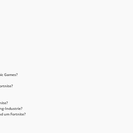
pic Games?
ortnite?
nite?
ng-Industrie?
d um Fortnite?