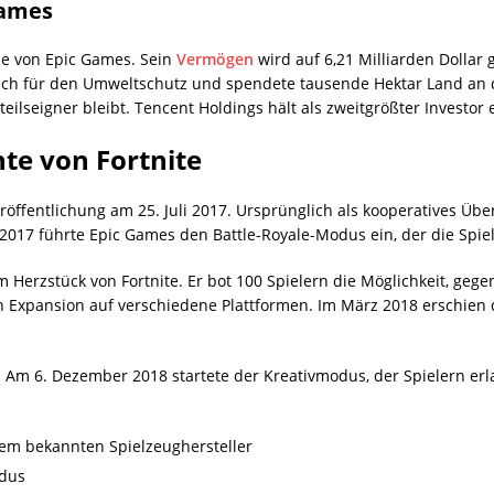
Games
tze von Epic Games. Sein
Vermögen
wird auf 6,21 Milliarden Dollar 
uch für den Umweltschutz und spendete tausende Hektar Land an de
ilseigner bleibt. Tencent Holdings hält als zweitgrößter Investor 
te von Fortnite
öffentlichung am 25. Juli 2017. Ursprünglich als kooperatives Überl
017 führte Epic Games den Battle-Royale-Modus ein, der die Spiel
Herzstück von Fortnite. Er bot 100 Spielern die Möglichkeit, gege
n Expansion auf verschiedene Plattformen. Im März 2018 erschien d
. Am 6. Dezember 2018 startete der Kreativmodus, der Spielern erl
dem bekannten Spielzeughersteller
odus