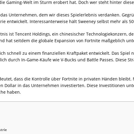
die Gaming-Welt im Sturm erobert hat. Doch wer steht hinter diese
st das Unternehmen, dem wir dieses Spielerlebnis verdanken. Gegr
ie entwickelt. Interessanterweise hält Sweeney selbst mehr als 5
tnis ist Tencent Holdings, ein chinesischer Technologiekonzern, d
nd hat seitdem die globale Expansion von Fortnite maßgeblich unte
sich schnell zu einem finanziellen Kraftpaket entwickelt. Das Spie
ch durch In-Game-Käufe wie V-Bucks und Battle Passes. Diese Strat
eutet, dass die Kontrolle über Fortnite in privaten Händen bleibt.
den Dollar in das Unternehmen investierten. Diese Investitionen un
che haben.
trie