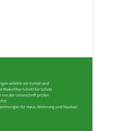
n wirklich ein Vorteil sind
isikofilter Schritt für Schritt
 vor der Unterschrift prüfen
ichst
elrechnungen für Haus, Wohnung und Neubau