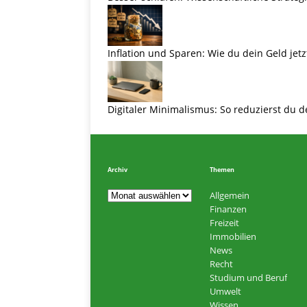
Inflation und Sparen: Wie du dein Geld jetz
Digitaler Minimalismus: So reduzierst du d
Archiv
Themen
Allgemein
Finanzen
Freizeit
Immobilien
News
Recht
Studium und Beruf
Umwelt
Wissen