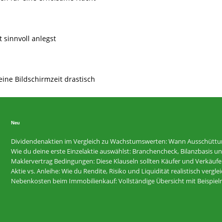
t sinnvoll anlegst
eine Bildschirmzeit drastisch
Neu
Dividendenaktien im Vergleich zu Wachstumswerten: Wann Ausschüttunge
Wie du deine erste Einzelaktie auswählst: Branchencheck, Bilanzbasis und R
Maklervertrag Bedingungen: Diese Klauseln sollten Käufer und Verkäufer
Aktie vs. Anleihe: Wie du Rendite, Risiko und Liquidität realistisch vergle
Nebenkosten beim Immobilienkauf: Vollständige Übersicht mit Beispi