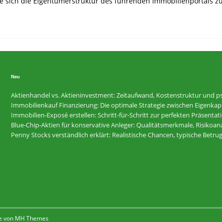
e sich die Eigentümerstruktur des führenden Immobilienportals z
Neu
Aktienhandel vs. Aktieninvestment: Zeitaufwand, Kostenstruktur und ps
Immobilienkauf Finanzierung: Die optimale Strategie zwischen Eigenkapi
Immobilien-Exposé erstellen: Schritt-für-Schritt zur perfekten Präsentat
Blue-Chip-Aktien für konservative Anleger: Qualitätsmerkmale, Risikoan
Penny Stocks verständlich erklärt: Realistische Chancen, typische Betr
e von
MH Themes