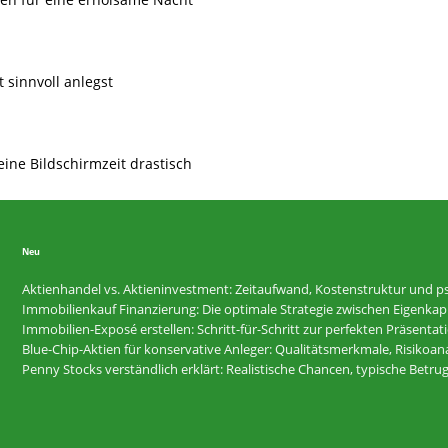
t sinnvoll anlegst
eine Bildschirmzeit drastisch
Neu
Aktienhandel vs. Aktieninvestment: Zeitaufwand, Kostenstruktur und ps
Immobilienkauf Finanzierung: Die optimale Strategie zwischen Eigenkapi
Immobilien-Exposé erstellen: Schritt-für-Schritt zur perfekten Präsentat
Blue-Chip-Aktien für konservative Anleger: Qualitätsmerkmale, Risikoan
Penny Stocks verständlich erklärt: Realistische Chancen, typische Betr