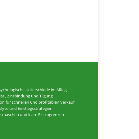
ychologische Unterschiede im Alltag
tal, Zinsbindung und Tilgung
ion für schnellen und profitablen Verkauf
alyse und Einstiegsstrategien
ugsmaschen und klare Risikogrenzen