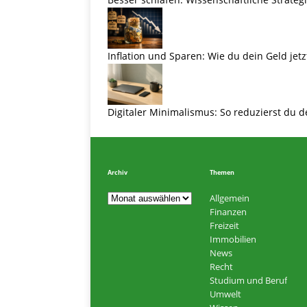
Inflation und Sparen: Wie du dein Geld jetz
Digitaler Minimalismus: So reduzierst du d
Archiv
Themen
Allgemein
Finanzen
Freizeit
Immobilien
News
Recht
Studium und Beruf
Umwelt