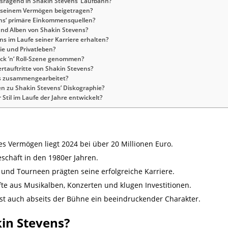
sragend in Shakin Stevens’ Laufbahn?
u seinem Vermögen beigetragen?
ens‘ primäre Einkommensquellen?
und Alben von Shakin Stevens?
s im Laufe seiner Karriere erhalten?
ie und Privatleben?
ock ’n‘ Roll-Szene genommen?
rtauftritte von Shakin Stevens?
ns zusammengearbeitet?
n zu Shakin Stevens’ Diskographie?
 Stil im Laufe der Jahre entwickelt?
s Vermögen liegt 2024 bei über 20 Millionen Euro.
schäft in den 1980er Jahren.
 und Tourneen prägten seine erfolgreiche Karriere.
te aus Musikalben, Konzerten und klugen Investitionen.
st auch abseits der Bühne ein beeindruckender Charakter.
kin Stevens?