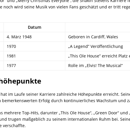
oor” und „Merry Christmas Everyone”, die Shakin Stevens Karriere f
noch wird seine Musik von vielen Fans geschätzt und er tritt rege
Datum
4. März 1948
Geboren in Cardiff, Wales
1970
„A Legend” Veröffentlichung
1981
„This Ole House” erreicht Platz 
1977
Rolle im „Elvis! The Musical”
ehöhepunkte
ll, hat im Laufe seiner Karriere zahlreiche Höhepunkte erreicht. Se
m bemerkenswerten Erfolg durch kontinuierliches Wachstum und za
s mehrere Top-Hits, darunter „This Ole House“, „Green Door“ und „
und trugen maßgeblich zu seinem internationalen Ruhm bei. Seine
e verschaffte.