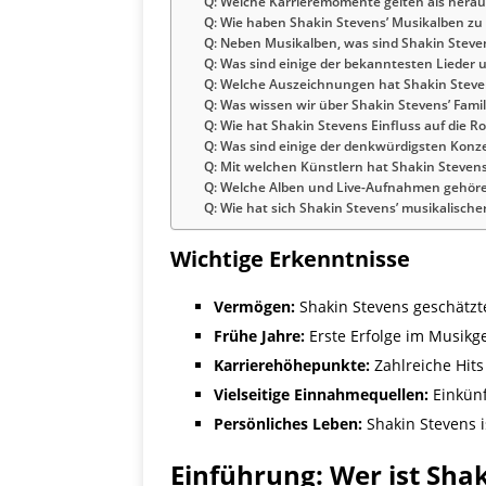
Q: Welche Karrieremomente gelten als herau
Q: Wie haben Shakin Stevens’ Musikalben z
Q: Neben Musikalben, was sind Shakin Stev
Q: Was sind einige der bekanntesten Lieder 
Q: Welche Auszeichnungen hat Shakin Steven
Q: Was wissen wir über Shakin Stevens’ Famil
Q: Wie hat Shakin Stevens Einfluss auf die R
Q: Was sind einige der denkwürdigsten Konze
Q: Mit welchen Künstlern hat Shakin Steve
Q: Welche Alben und Live-Aufnahmen gehöre
Q: Wie hat sich Shakin Stevens’ musikalischer
Wichtige Erkenntnisse
Vermögen:
Shakin Stevens geschätzte
Frühe Jahre:
Erste Erfolge im Musikge
Karrierehöhepunkte:
Zahlreiche Hits
Vielseitige Einnahmequellen:
Einkünf
Persönliches Leben:
Shakin Stevens i
Einführung: Wer ist Sha