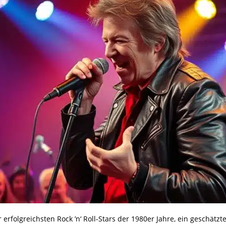
 erfolgreichsten Rock ’n‘ Roll-Stars der 1980er Jahre, ein geschät