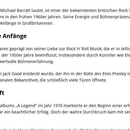
ichael Barratt lautet, ist einer der bekanntesten britischen Rock 
iere in den frühen 1960er Jahren. Seine Energie und Bühnenpräsen
 Anfänge in Großbritannien.
e Anfänge
en geprägt von seiner Liebe zur Rock ’n‘ Roll Musik, die er in örtl
l der 1950er Jahre beeinflusst, insbesondere durch Künstler wie Elv
 wertvolle Bühnenerfahrung.
 Jack Good entdeckt wurde, der ihn in der Rolle des Elvis Presley 
onalen Bekanntheit, die schließlich viele Türen öffnete.
ft
oalbums „A Legend” im Jahr 1970 markierte er den Beginn einer erfo
ar ein beachtlicher Erfolg. Doch der wahre Durchbruch kam mit sein