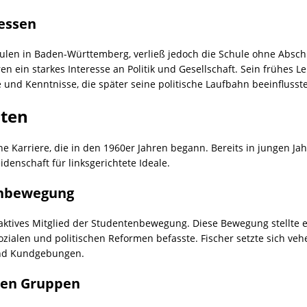
ressen
ulen in Baden-Württemberg, verließ jedoch die Schule ohne Abschl
ren ein starkes Interesse an Politik und Gesellschaft. Sein frühes
und Kenntnisse, die später seine politische Laufbahn beeinflusst
äten
he Karriere, die in den 1960er Jahren begann. Bereits in jungen Jahr
denschaft für linksgerichtete Ideale.
enbewegung
aktives Mitglied der Studentenbewegung. Diese Bewegung stellte ei
t sozialen und politischen Reformen befasste. Fischer setzte sich 
 und Kundgebungen.
len Gruppen