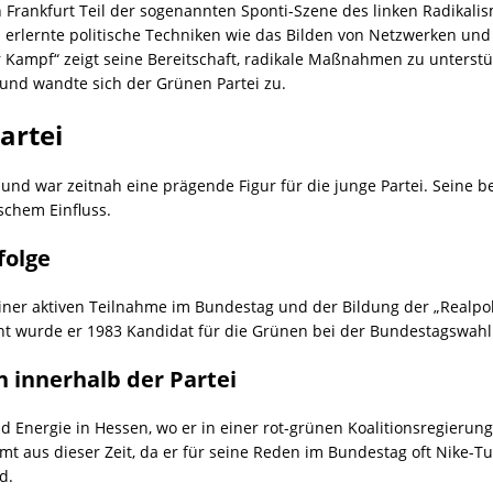
n Frankfurt Teil der sogenannten Sponti-Szene des linken Radikalis
erlernte politische Techniken wie das Bilden von Netzwerken und 
Kampf“ zeigt seine Bereitschaft, radikale Maßnahmen zu unterstüt
 und wandte sich der Grünen Partei zu.
artei
in und war zeitnah eine prägende Figur für die junge Partei. Sein
schem Einfluss.
folge
einer aktiven Teilnahme im Bundestag und der Bildung der „Realpol
 wurde er 1983 Kandidat für die Grünen bei der Bundestagswahl
n innerhalb der Partei
Energie in Hessen, wo er in einer rot-grünen Koalitionsregierung s
mt aus dieser Zeit, da er für seine Reden im Bundestag oft Nike-
d.