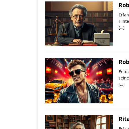
Rob
Erfah
Hinte
[…]
Rob
Entde
seine
[…]
Rit
Erfah