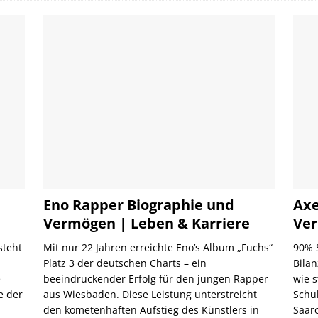
Eno Rapper Biographie und
Axe
Vermögen | Leben & Karriere
Ver
steht
Mit nur 22 Jahren erreichte Eno’s Album „Fuchs“
90% 
Platz 3 der deutschen Charts – ein
Bila
e
beeindruckender Erfolg für den jungen Rapper
wie s
e der
aus Wiesbaden. Diese Leistung unterstreicht
Schu
den kometenhaften Aufstieg des Künstlers in
Saar