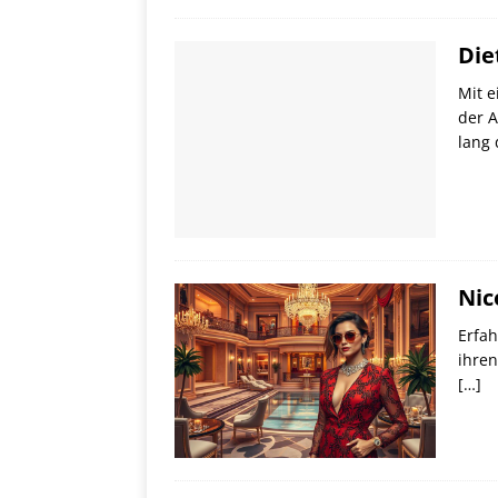
Die
Mit e
der A
lang 
Nic
Erfah
ihre
[…]