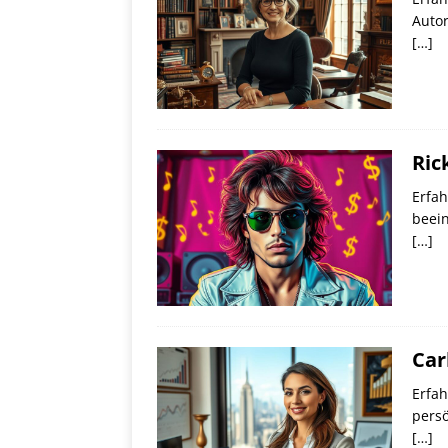
Autor
[…]
Ric
Erfah
beei
[…]
Car
Erfah
persö
[…]