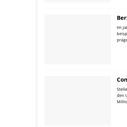
Ber
Im Ja
beisp
präg
Con
Stell
den U
Milli