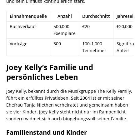
und sein Einfluss kontinuierlich stark.
Einnahmenquelle
Anzahl
Durchschnitt
Jahresein
Buchverkauf
500,000
€20
€20,000
Exemplare
Vorträge
300
100-1,000
Signifikant
Teilnehmer
Anteil
Joey Kelly’s Familie und
persönliches Leben
Joey Kelly, bekannt durch die Musikgruppe The Kelly Family,
führt ein erfülltes Privatleben. Seit 2004 ist er mit seiner
Ehefrau Tanja Niethen verheiratet und gemeinsam haben
sie vier Kinder. Joey Kelly steht nicht nur im Rampenlicht,
sondern widmet sich auch hingebungsvoll seiner Familie.
Familienstand und Kinder