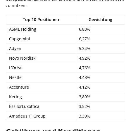
zu nutzen.
Top 10 Positionen
Gewichtung
ASML Holding
6,83%
Capgemini
6,27%
Adyen
5,34%
Novo Nordisk
4,92%
L’Oréal
4,76%
Nestlé
4,48%
Accenture
4,12%
Kering
3,89%
EssilorLuxottica
3,52%
Amadeus IT Group
3,39%