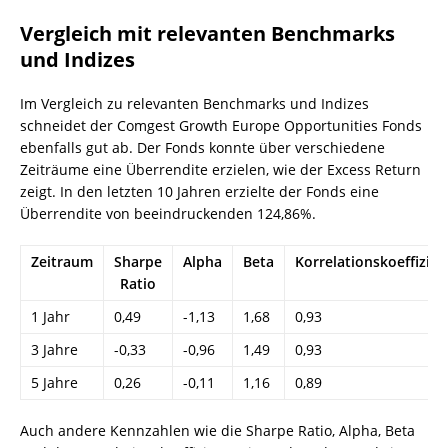
Vergleich mit relevanten Benchmarks
und Indizes
Im Vergleich zu relevanten Benchmarks und Indizes
schneidet der Comgest Growth Europe Opportunities Fonds
ebenfalls gut ab. Der Fonds konnte über verschiedene
Zeiträume eine Überrendite erzielen, wie der Excess Return
zeigt. In den letzten 10 Jahren erzielte der Fonds eine
Überrendite von beeindruckenden 124,86%.
Zeitraum
Sharpe
Alpha
Beta
Korrelationskoeffizien
Ratio
1 Jahr
0,49
-1,13
1,68
0,93
3 Jahre
-0,33
-0,96
1,49
0,93
5 Jahre
0,26
-0,11
1,16
0,89
Auch andere Kennzahlen wie die Sharpe Ratio, Alpha, Beta