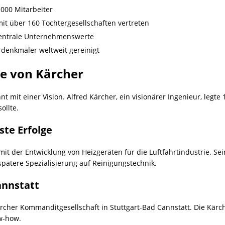
.000 Mitarbeiter
it über 160 Tochtergesellschaften vertreten
 zentrale Unternehmenswerte
rdenkmäler weltweit gereinigt
e von Kärcher
mit einer Vision. Alfred Kärcher, ein visionärer Ingenieur, legt
ollte.
ste Erfolge
it der Entwicklung von Heizgeräten für die Luftfahrtindustrie. Se
spätere Spezialisierung auf Reinigungstechnik.
annstatt
ärcher Kommanditgesellschaft in Stuttgart-Bad Cannstatt. Die Kär
w-how.