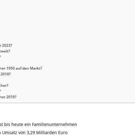
r 2023?
tweit?
?
her 1950 auf den Markt?
r 2018?
cher?
?
her 2019?
st bis heute ein Familienunternehmen
 Umsatz von 3,29 Milliarden Euro