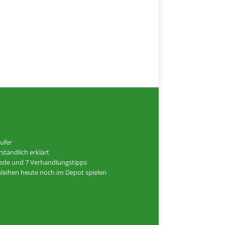
ufer
ständlich erklärt
hiede und 7 Verhandlungstipps
Anleihen heute noch im Depot spielen