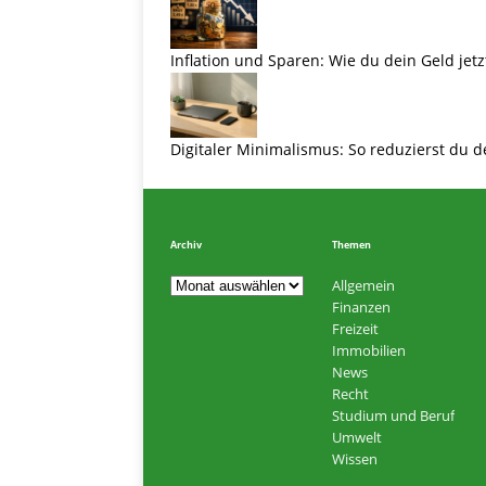
Inflation und Sparen: Wie du dein Geld jetz
Digitaler Minimalismus: So reduzierst du d
Archiv
Themen
Allgemein
Finanzen
Freizeit
Immobilien
News
Recht
Studium und Beruf
Umwelt
Wissen