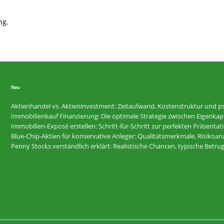
ng.
Neu
Aktienhandel vs. Aktieninvestment: Zeitaufwand, Kostenstruktur und ps
Immobilienkauf Finanzierung: Die optimale Strategie zwischen Eigenkapi
Immobilien-Exposé erstellen: Schritt-für-Schritt zur perfekten Präsentat
Blue-Chip-Aktien für konservative Anleger: Qualitätsmerkmale, Risikoan
Penny Stocks verständlich erklärt: Realistische Chancen, typische Betr