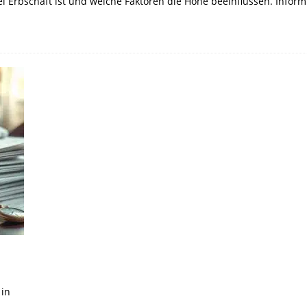
ei Erbschaft ist und welche Faktoren die Höhe beeinflussen. Infor
 in