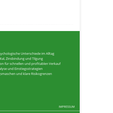
ychologische Unterschiede im Alltag
tal, Zinsbindung und Tilgung
ion für schnellen und profitablen Verkauf
alyse und Einstiegsstrategien
ugsmaschen und klare Risikogrenzen
IMPRESSUM