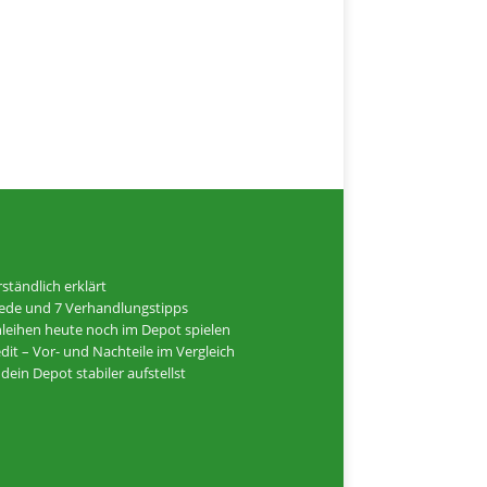
ständlich erklärt
hiede und 7 Verhandlungstipps
Anleihen heute noch im Depot spielen
dit – Vor- und Nachteile im Vergleich
ein Depot stabiler aufstellst