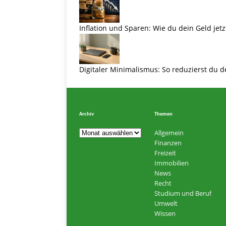
Inflation und Sparen: Wie du dein Geld jetz
Digitaler Minimalismus: So reduzierst du d
Archiv
Themen
Allgemein
Finanzen
Freizeit
Immobilien
News
Recht
Studium und Beruf
Umwelt
Wissen