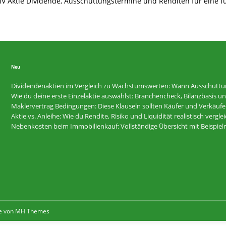
 OMV Aktie Dividende, Ausschüttungstermine und Renditen für eine 
Neu
Dividendenaktien im Vergleich zu Wachstumswerten: Wann Ausschüttunge
Wie du deine erste Einzelaktie auswählst: Branchencheck, Bilanzbasis und R
Maklervertrag Bedingungen: Diese Klauseln sollten Käufer und Verkäufer
Aktie vs. Anleihe: Wie du Rendite, Risiko und Liquidität realistisch vergle
Nebenkosten beim Immobilienkauf: Vollständige Übersicht mit Beispi
e von
MH Themes