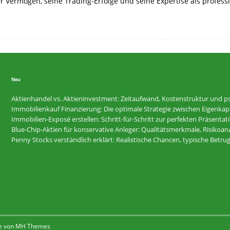
r Vermögen, seine Trading-Erfolge und seine Expertise als profes
Neu
Aktienhandel vs. Aktieninvestment: Zeitaufwand, Kostenstruktur und ps
Immobilienkauf Finanzierung: Die optimale Strategie zwischen Eigenkapi
Immobilien-Exposé erstellen: Schritt-für-Schritt zur perfekten Präsentat
Blue-Chip-Aktien für konservative Anleger: Qualitätsmerkmale, Risikoan
Penny Stocks verständlich erklärt: Realistische Chancen, typische Betr
e von
MH Themes