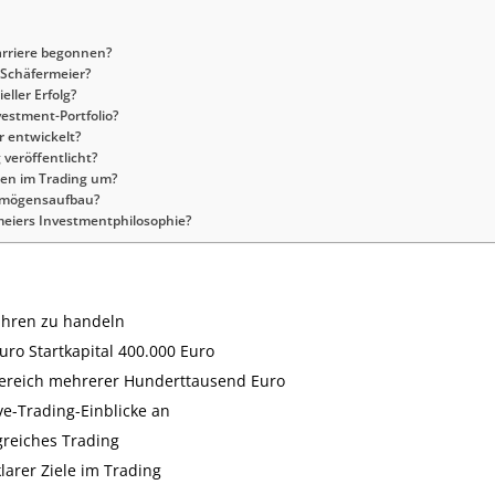
arriere begonnen?
 Schäfermeier?
ller Erfolg?
vestment-Portfolio?
r entwickelt?
veröffentlicht?
gen im Trading um?
ermögensaufbau?
meiers Investmentphilosophie?
ahren zu handeln
Euro Startkapital 400.000 Euro
Bereich mehrerer Hunderttausend Euro
ve-Trading-Einblicke an
greiches Trading
larer Ziele im Trading