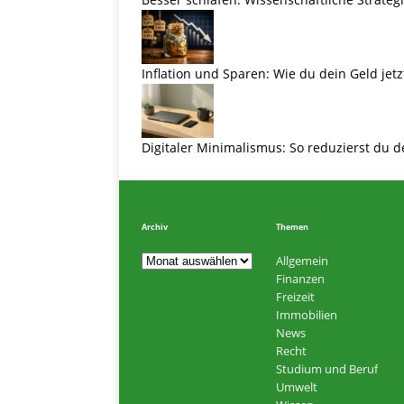
Inflation und Sparen: Wie du dein Geld jetz
Digitaler Minimalismus: So reduzierst du d
Archiv
Themen
Allgemein
Finanzen
Freizeit
Immobilien
News
Recht
Studium und Beruf
Umwelt