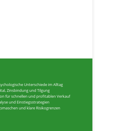
ychologische Unterschiede im Alltag
tal, Zinsbindung und Tilgung
ion für schnellen und profitablen Verkauf
alyse und Einstiegsstrategien
ugsmaschen und klare Risikogrenzen