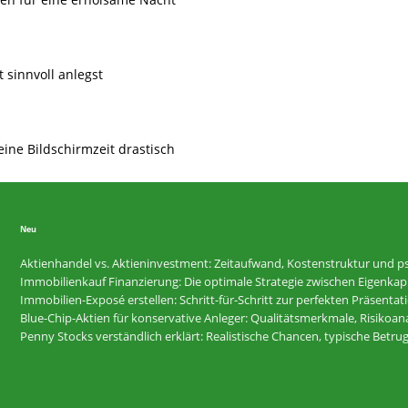
t sinnvoll anlegst
eine Bildschirmzeit drastisch
Neu
Aktienhandel vs. Aktieninvestment: Zeitaufwand, Kostenstruktur und ps
Immobilienkauf Finanzierung: Die optimale Strategie zwischen Eigenkapi
Immobilien-Exposé erstellen: Schritt-für-Schritt zur perfekten Präsentat
Blue-Chip-Aktien für konservative Anleger: Qualitätsmerkmale, Risikoan
Penny Stocks verständlich erklärt: Realistische Chancen, typische Betr