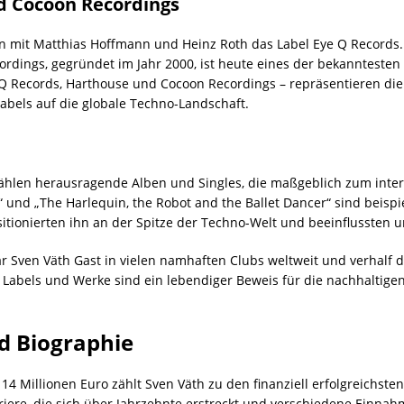
d Cocoon Recordings
mit Matthias Hoffmann und Heinz Roth das Label Eye Q Records. S
ordings, gegründet im Jahr 2000, ist heute eines der bekannteste
Q Records, Harthouse und Cocoon Recordings – repräsentieren die
bels auf die globale Techno-Landschaft.
ählen herausragende Alben und Singles, die maßgeblich zum intern
 und „The Harlequin, the Robot and the Ballet Dancer“ sind beispi
itionierten ihn an der Spitze der Techno-Welt und beeinflussten 
r Sven Väth Gast in vielen namhaften Clubs weltweit und verhalf d
Labels und Werke sind ein lebendiger Beweis für die nachhaltigen 
d Biographie
 Millionen Euro zählt Sven Väth zu den finanziell erfolgreichste
rriere, die sich über Jahrzehnte erstreckt und verschiedene Einna