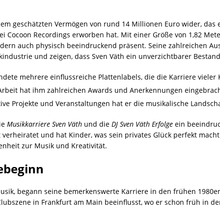
nem geschätzten Vermögen von rund 14 Millionen Euro wider, das er
ei Cocoon Recordings erworben hat. Mit einer Größe von 1,82 Met
ondern auch physisch beeindruckend präsent. Seine zahlreichen Au
ndustrie und zeigen, dass Sven Väth ein unverzichtbarer Bestandt
dete mehrere einflussreiche Plattenlabels, die die Karriere vieler 
Arbeit hat ihm zahlreichen Awards und Anerkennungen eingebrach
ve Projekte und Veranstaltungen hat er die musikalische Landscha
ie
Musikkarriere Sven Väth
und die
DJ Sven Väth Erfolge
ein beeindruc
ist verheiratet und hat Kinder, was sein privates Glück perfekt mach
nheit zur Musik und Kreativität.
rebeginn
Musik, begann seine bemerkenswerte Karriere in den frühen 1980er
ubszene in Frankfurt am Main beeinflusst, wo er schon früh in d