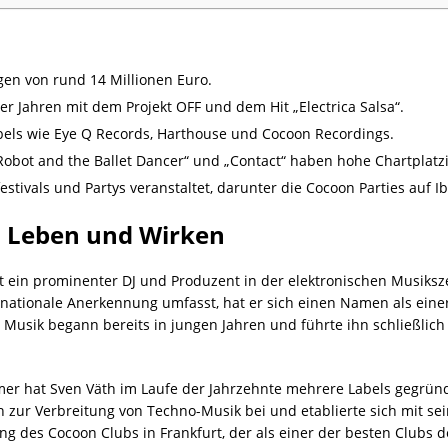
gen von rund 14 Millionen Euro.
er Jahren mit dem Projekt OFF und dem Hit „Electrica Salsa“.
bels wie Eye Q Records, Harthouse und Cocoon Recordings.
Robot and the Ballet Dancer“ und „Contact“ haben hohe Chartplatz
tivals und Partys veranstaltet, darunter die Cocoon Parties auf Ib
s Leben und Wirken
st ein prominenter DJ und Produzent in der elektronischen Musiksz
nationale Anerkennung umfasst, hat er sich einen Namen als eine
 Musik begann bereits in jungen Jahren und führte ihn schließli
mer hat Sven Väth im Laufe der Jahrzehnte mehrere Labels gegründ
 zur Verbreitung von Techno-Musik bei und etablierte sich mit sei
g des Cocoon Clubs in Frankfurt, der als einer der besten Clubs d