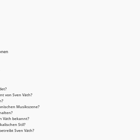
onen
det?
nt von Sven Väth?
n?
tronischen Musikszene?
halten?
en Väth bekannt?
alischen Stil?
etreibt Sven Väth?