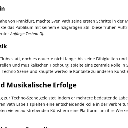
in
he von Frankfurt, machte Sven Väth seine ersten Schritte in der Mu
te das Publikum mit seinem einzigartigen Stil. Diese frühen Auftr
enter
Anfänge Techno DJ
.
sik
 Clubs statt, doch es dauerte nicht lange, bis seine Fähigkeiten u
urellen und musikalischen Hochburg, spielte eine zentrale Rolle i
en Techno-Szene und knüpfte wertvolle Kontakte zu anderen Künst
d Musikalische Erfolge
rag zur Techno-Szene geleistet, indem er mehrere bedeutende Lab
ven Väth Labels spielten eine entscheidende Rolle in der Verbrei
oten vielen aufstrebenden Künstlern eine Plattform, um ihre Werk