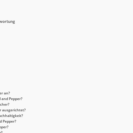
twortung
er an?
l and Pepper?
icher?
r ausgerichtet?
achhaltigkeit?
nd Pepper?
pper?
m?