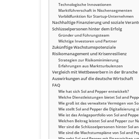
Technologische Innovationen
Marktführerschaft in Nischensegmenten
Vorbildfunktion für Startup-Unternehmen
Nachhaltige Finanzierung und soziale Veran
Schlüsselpersonen hinter dem Erfolg
Gründer und Führungsteam
Wichtige Investoren und Partner
Zukünftige Wachstumspotenziale
Risikomanagement und Krisenresilienz
Strategien zur Risikominimierung
Erfahrungen aus Marktturbulenzen
Vergleich mit Wettbewerbern in der Branche
Auswirkungen auf die deutsche Wirtschaft
FAQ
Wie hat sich Sol and Pepper entwickelt?
Welche Dienstleistungen bietet Sol and Pepp
Wie groß ist das verwaltete Vermögen von So
Wie stellt Sol and Pepper die Digitalisierung s
Wie ist das Anlageportfolio von Sol and Peppe
Welchen Beitrag leistet Sol and Pepper zur N
Wer sind die Schlüsselpersonen hinter Sol a
Wie sind die Wachstumspläne von Sol and Pe
Wie geht Sol and Pepper mit Finanzrisiken u