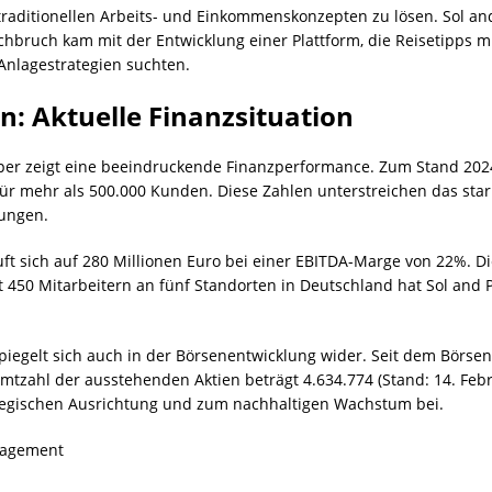
raditionellen Arbeits- und Einkommenskonzepten zu lösen. Sol and 
bruch kam mit der Entwicklung einer Plattform, die Reisetipps mi
 Anlagestrategien suchten.
: Aktuelle Finanzsituation
per zeigt eine beeindruckende Finanzperformance. Zum Stand 202
für mehr als 500.000 Kunden. Diese Zahlen unterstreichen das s
tungen.
ft sich auf 280 Millionen Euro bei einer EBITDA-Marge von 22%. D
50 Mitarbeitern an fünf Standorten in Deutschland hat Sol and P
spiegelt sich auch in der Börsenentwicklung wider. Seit dem Börs
mtzahl der ausstehenden Aktien beträgt 4.634.774 (Stand: 14. Febr
rategischen Ausrichtung und zum nachhaltigen Wachstum bei.
nagement