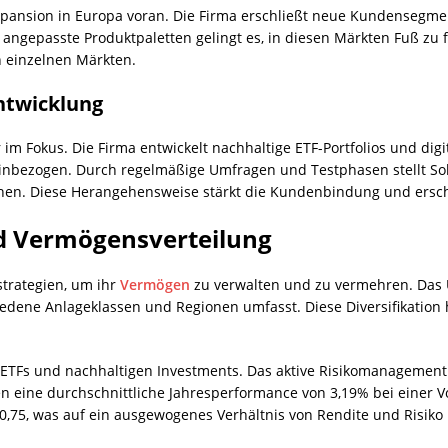
expansion in Europa voran. Die Firma erschließt neue Kundensegmen
angepasste Produktpaletten gelingt es, in diesen Märkten Fuß zu fas
n einzelnen Märkten.
ntwicklung
r im Fokus. Die Firma entwickelt nachhaltige ETF-Portfolios und d
einbezogen. Durch regelmäßige Umfragen und Testphasen stellt Sol
hen. Diese Herangehensweise stärkt die Kundenbindung und erschl
nd Vermögensverteilung
strategien, um ihr
Vermögen
zu verwalten und zu vermehren. Das 
iedene Anlageklassen und Regionen umfasst. Diese Diversifikation h
 ETFs und nachhaltigen Investments. Das aktive Risikomanagement
n eine durchschnittliche Jahresperformance von 3,19% bei einer Vo
0,75, was auf ein ausgewogenes Verhältnis von Rendite und Risiko 