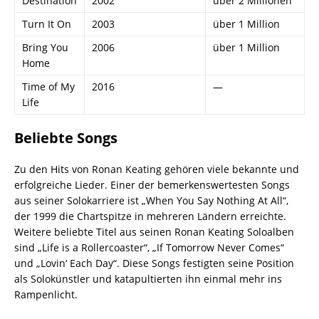
Destination
2002
über 2 Millionen
Turn It On
2003
über 1 Million
Bring You
2006
über 1 Million
Home
Time of My
2016
—
Life
Beliebte Songs
Zu den Hits von Ronan Keating gehören viele bekannte und
erfolgreiche Lieder. Einer der bemerkenswertesten Songs
aus seiner Solokarriere ist „When You Say Nothing At All“,
der 1999 die Chartspitze in mehreren Ländern erreichte.
Weitere beliebte Titel aus seinen Ronan Keating Soloalben
sind „Life is a Rollercoaster“, „If Tomorrow Never Comes“
und „Lovin‘ Each Day“. Diese Songs festigten seine Position
als Solokünstler und katapultierten ihn einmal mehr ins
Rampenlicht.