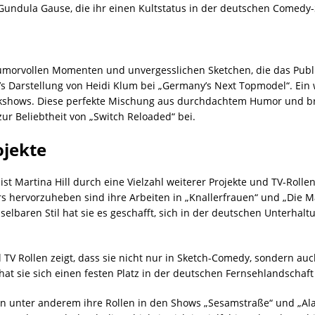
Gundula Gause, die ihr einen Kultstatus in der deutschen Comedy
humorvollen Momenten und unvergesslichen Sketchen, die das Publ
’s Darstellung von Heidi Klum bei „Germany’s Next Topmodel“. Ein 
alkshows. Diese perfekte Mischung aus durchdachtem Humor und b
ur Beliebtheit von „Switch Reloaded“ bei.
ojekte
st Martina Hill durch eine Vielzahl weiterer Projekte und TV-Rollen
 hervorzuheben sind ihre Arbeiten in „Knallerfrauen“ und „Die Mar
lbaren Stil hat sie es geschafft, sich in der deutschen Unterhalt
l TV Rollen zeigt, dass sie nicht nur in Sketch-Comedy, sondern auc
at sie sich einen festen Platz in der deutschen Fernsehlandschaft 
len unter anderem ihre Rollen in den Shows „Sesamstraße“ und „Ala