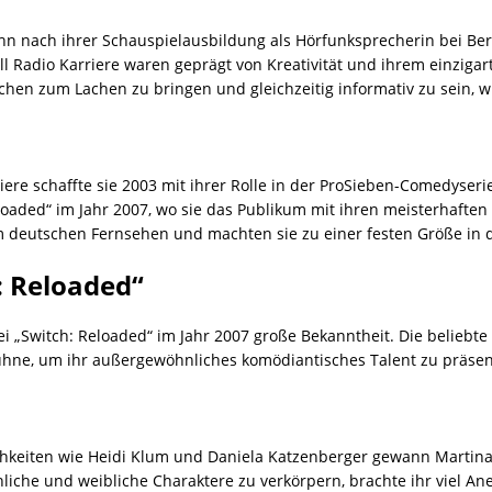
bahn nach ihrer Schauspielausbildung als Hörfunksprecherin bei Be
ll Radio Karriere waren geprägt von Kreativität und ihrem einzigar
chen zum Lachen zu bringen und gleichzeitig informativ zu sein, w
ere schaffte sie 2003 mit ihrer Rolle in der ProSieben-Comedyseri
oaded“ im Jahr 2007, wo sie das Publikum mit ihren meisterhaften 
im deutschen Fernsehen und machten sie zu einer festen Größe in
: Reloaded“
 bei „Switch: Reloaded“ im Jahr 2007 große Bekanntheit. Die belieb
 Bühne, um ihr außergewöhnliches komödiantisches Talent zu präsen
hkeiten wie Heidi Klum und Daniela Katzenberger gewann Martina H
nliche und weibliche Charaktere zu verkörpern, brachte ihr viel 