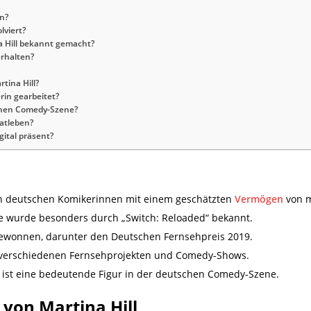
en?
lviert?
 Hill bekannt gemacht?
erhalten?
tina Hill?
rin gearbeitet?
tschen Comedy-Szene?
vatleben?
gital präsent?
ten deutschen Komikerinnen mit einem geschätzten
Vermögen
von m
sie wurde besonders durch „Switch: Reloaded“ bekannt.
gewonnen, darunter den Deutschen Fernsehpreis 2019.
in verschiedenen Fernsehprojekten und Comedy-Shows.
 ist eine bedeutende Figur in der deutschen Comedy-Szene.
 von Martina Hill