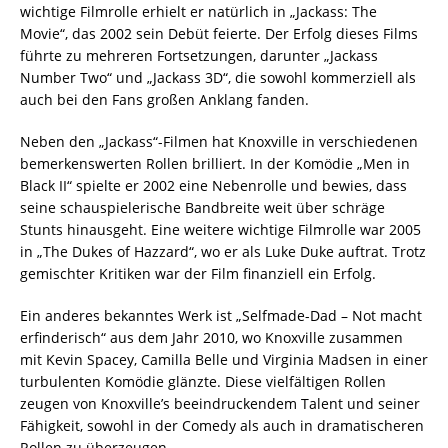
wichtige Filmrolle erhielt er natürlich in „Jackass: The
Movie“, das 2002 sein Debüt feierte. Der Erfolg dieses Films
führte zu mehreren Fortsetzungen, darunter „Jackass
Number Two“ und „Jackass 3D“, die sowohl kommerziell als
auch bei den Fans großen Anklang fanden.
Neben den „Jackass“-Filmen hat Knoxville in verschiedenen
bemerkenswerten Rollen brilliert. In der Komödie „Men in
Black II“ spielte er 2002 eine Nebenrolle und bewies, dass
seine schauspielerische Bandbreite weit über schräge
Stunts hinausgeht. Eine weitere wichtige Filmrolle war 2005
in „The Dukes of Hazzard“, wo er als Luke Duke auftrat. Trotz
gemischter Kritiken war der Film finanziell ein Erfolg.
Ein anderes bekanntes Werk ist „Selfmade-Dad – Not macht
erfinderisch“ aus dem Jahr 2010, wo Knoxville zusammen
mit Kevin Spacey, Camilla Belle und Virginia Madsen in einer
turbulenten Komödie glänzte. Diese vielfältigen Rollen
zeugen von Knoxville’s beeindruckendem Talent und seiner
Fähigkeit, sowohl in der Comedy als auch in dramatischeren
Rollen zu überzeugen.