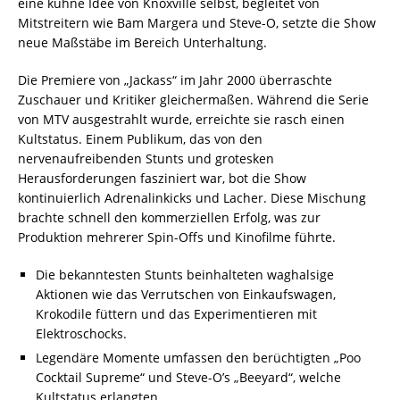
eine kühne Idee von Knoxville selbst, begleitet von
Mitstreitern wie Bam Margera und Steve-O, setzte die Show
neue Maßstäbe im Bereich Unterhaltung.
Die Premiere von „Jackass“ im Jahr 2000 überraschte
Zuschauer und Kritiker gleichermaßen. Während die Serie
von MTV ausgestrahlt wurde, erreichte sie rasch einen
Kultstatus. Einem Publikum, das von den
nervenaufreibenden Stunts und grotesken
Herausforderungen fasziniert war, bot die Show
kontinuierlich Adrenalinkicks und Lacher. Diese Mischung
brachte schnell den kommerziellen Erfolg, was zur
Produktion mehrerer Spin-Offs und Kinofilme führte.
Die bekanntesten Stunts beinhalteten waghalsige
Aktionen wie das Verrutschen von Einkaufswagen,
Krokodile füttern und das Experimentieren mit
Elektroschocks.
Legendäre Momente umfassen den berüchtigten „Poo
Cocktail Supreme“ und Steve-O’s „Beeyard“, welche
Kultstatus erlangten.