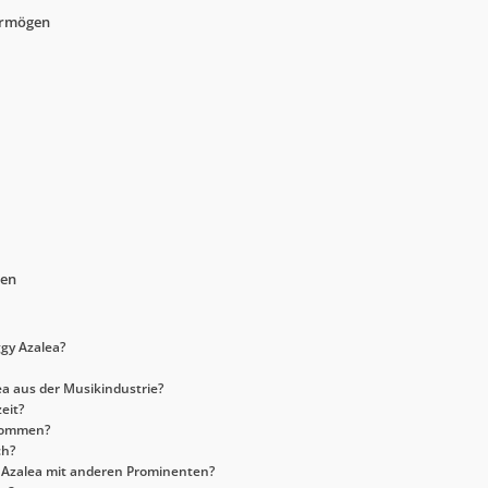
ermögen
gen
ggy Azalea?
a aus der Musikindustrie?
eit?
nkommen?
ch?
y Azalea mit anderen Prominenten?