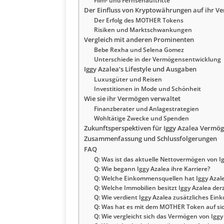
Film- und Fernsehauftritte
Der Einfluss von Kryptowährungen auf ihr V
Der Erfolg des MOTHER Tokens
Risiken und Marktschwankungen
Vergleich mit anderen Prominenten
Bebe Rexha und Selena Gomez
Unterschiede in der Vermögensentwicklung
Iggy Azalea’s Lifestyle und Ausgaben
Luxusgüter und Reisen
Investitionen in Mode und Schönheit
Wie sie ihr Vermögen verwaltet
Finanzberater und Anlagestrategien
Wohltätige Zwecke und Spenden
Zukunftsperspektiven für Iggy Azalea Vermö
Zusammenfassung und Schlussfolgerungen
FAQ
Q: Was ist das aktuelle Nettovermögen von I
Q: Wie begann Iggy Azalea ihre Karriere?
Q: Welche Einkommensquellen hat Iggy Azale
Q: Welche Immobilien besitzt Iggy Azalea derz
Q: Wie verdient Iggy Azalea zusätzliches Ei
Q: Was hat es mit dem MOTHER Token auf si
Q: Wie vergleicht sich das Vermögen von Igg