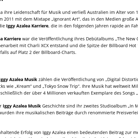
a ihre Leidenschaft für Musik und verließ Australien im Alter von
am 2011 mit dem Mixtape „Ignorant Art“, das in den Medien große 
die
Iggy Azalea Karriere
, die in den folgenden Jahren rapide an Fa
a Karriere
war die Veröffentlichung ihres Debütalbums „The New C
narbeit mit Charli XCX entstand und die Spitze der Billboard Hot 1
alls auf Platz 2 der Billboard-Charts.
Iggy Azalea Musik
zählen die Veröffentlichung von „Digital Distorti
ks wie „Kream“ und „Tokyo Snow Trip“. Ihre Musik hat weltweit Mil
schließlich der über 4 Millionen verkauften Exemplare des Songs 
er
Iggy Azalea Musik
Geschichte sind ihr zweites Studioalbum „In M
urden ihre musikalischen Beiträge durch renommierte Preisverle
haltende Erfolg von Iggy Azalea einen bedeutenden Beitrag zur m