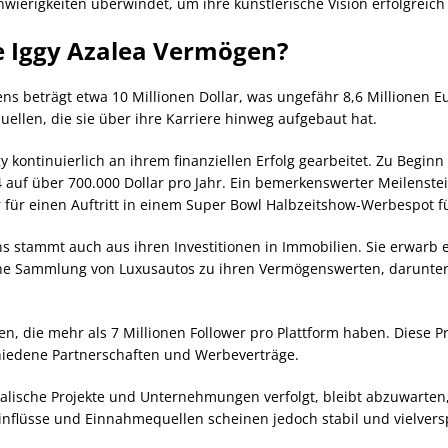
hwierigkeiten überwindet, um ihre künstlerische Vision erfolgreic
le Iggy Azalea Vermögen?
ns beträgt etwa 10 Millionen Dollar, was ungefähr 8,6 Millionen 
ellen, die sie über ihre Karriere hinweg aufgebaut hat.
 kontinuierlich an ihrem finanziellen Erfolg gearbeitet. Zu Beginn 
14 auf über 700.000 Dollar pro Jahr. Ein bemerkenswerter Meilenstei
r für einen Auftritt in einem Super Bowl Halbzeitshow-Werbespot f
ns stammt auch aus ihren Investitionen in Immobilien. Sie erwarb ei
ne Sammlung von Luxusautos zu ihren Vermögenswerten, darunter ein
ien, die mehr als 7 Millionen Follower pro Plattform haben. Diese
hiedene Partnerschaften und Werbeverträge.
lische Projekte und Unternehmungen verfolgt, bleibt abzuwarten,
nflüsse und Einnahmequellen scheinen jedoch stabil und vielvers