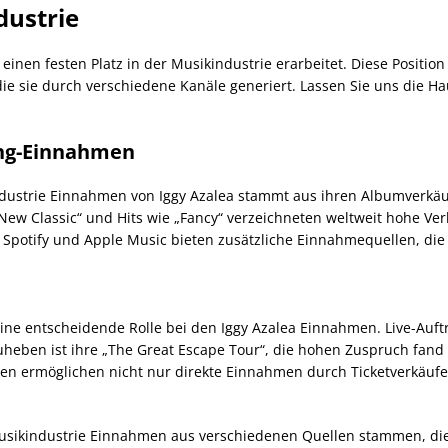
dustrie
 einen festen Platz in der Musikindustrie erarbeitet. Diese Position 
ie sie durch verschiedene Kanäle generiert. Lassen Sie uns die H
ng-Einnahmen
industrie Einnahmen von Iggy Azalea stammt aus ihren Albumverk
ew Classic“ und Hits wie „Fancy“ verzeichneten weltweit hohe Ve
Spotify und Apple Music bieten zusätzliche Einnahmequellen, die 
ne entscheidende Rolle bei den Iggy Azalea Einnahmen. Live-Auftri
eben ist ihre „The Great Escape Tour“, die hohen Zuspruch fand 
en ermöglichen nicht nur direkte Einnahmen durch Ticketverkäufe
Musikindustrie Einnahmen aus verschiedenen Quellen stammen, 