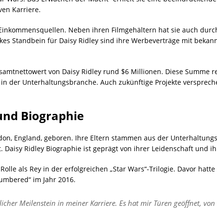
ven Karriere.
ys Einkommensquellen. Neben ihren Filmgehältern hat sie auch dur
kes Standbein für Daisy Ridley sind ihre Werbeverträge mit bekann
amtnettowert von Daisy Ridley rund $6 Millionen. Diese Summe ref
n der Unterhaltungsbranche. Auch zukünftige Projekte versprech
und Biographie
on, England, geboren. Ihre Eltern stammen aus der Unterhaltungsb
st. Daisy Ridley Biographie ist geprägt von ihrer Leidenschaft und 
olle als Rey in der erfolgreichen „Star Wars“-Trilogie. Davor hatte
umbered“ im Jahr 2016.
icher Meilenstein in meiner Karriere. Es hat mir Türen geöffnet, von