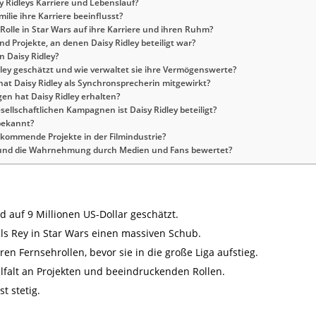
y Ridleys Karriere und Lebenslauf?
ilie ihre Karriere beeinflusst?
Rolle in Star Wars auf ihre Karriere und ihren Ruhm?
nd Projekte, an denen Daisy Ridley beteiligt war?
 Daisy Ridley?
ley geschätzt und wie verwaltet sie ihre Vermögenswerte?
hat Daisy Ridley als Synchronsprecherin mitgewirkt?
n hat Daisy Ridley erhalten?
sellschaftlichen Kampagnen ist Daisy Ridley beteiligt?
 bekannt?
 kommende Projekte in der Filmindustrie?
ge und die Wahrnehmung durch Medien und Fans bewertet?
d auf 9 Millionen US-Dollar geschätzt.
 als Rey in Star Wars einen massiven Schub.
en Fernsehrollen, bevor sie in die große Liga aufstieg.
ielfalt an Projekten und beeindruckenden Rollen.
t stetig.