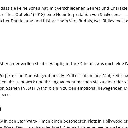
gt, dass sie keine Scheu hat, mit verschiedenen Genres und Charakt
der Film „Ophelia“ (2018), eine Neuinterpretation von Shakespeares
cher Darstellung und historischem Verständnis, was Ridley meister
benteuer verlieh sie der Hauptfigur ihre Stimme, was noch eine Face
rojekte sind überwiegend positiv. Kritiker loben ihre Fähigkeit, so
len. Ihr Handwerk und ihr Engagement machen sie zu einer der s
on-Szenen in „Star Wars“ bis hin zu den emotional bewegenden Mo
rpern.
n
 Rey in den Star Wars-Filmen einen besonderen Platz in Hollywood e
„Star Wars: Das Erwachen der Macht“ erhielt sie eine beeindrucken