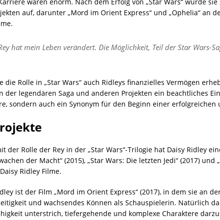
Karriere waren enorm. Nach dem Erfolg von „Star Wars“ wurde sie 
rojekten auf, darunter „Mord im Orient Express“ und „Ophelia“ an d
mme.
 Rey hat mein Leben verändert. Die Möglichkeit, Teil der Star Wars-S
e die Rolle in „Star Wars“ auch Ridleys finanzielles Vermögen er
 in der legendären Saga und anderen Projekten ein beachtliches Ei
riere, sondern auch ein Synonym für den Beginn einer erfolgreichen
Projekte
der Rolle der Rey in der „Star Wars“-Trilogie hat Daisy Ridley e
achen der Macht“ (2015), „Star Wars: Die letzten Jedi“ (2017) und „
Daisy Ridley Filme.
ley ist der Film „Mord im Orient Express“ (2017), in dem sie an 
elseitigkeit und wachsendes Können als Schauspielerin. Natürlich d
Fähigkeit unterstrich, tiefergehende und komplexe Charaktere darzu