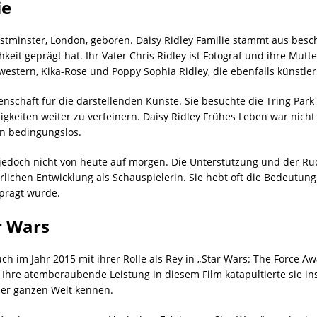
ie
estminster, London, geboren. Daisy Ridley Familie stammt aus besc
it geprägt hat. Ihr Vater Chris Ridley ist Fotograf und ihre Mutte
hwestern, Kika-Rose und Poppy Sophia Ridley, die ebenfalls künstl
denschaft für die darstellenden Künste. Sie besuchte die Tring Park
higkeiten weiter zu verfeinern. Daisy Ridley Frühes Leben war nich
en bedingungslos.
jedoch nicht von heute auf morgen. Die Unterstützung und der Rück
rlichen Entwicklung als Schauspielerin. Sie hebt oft die Bedeutung
eprägt wurde.
r Wars
h im Jahr 2015 mit ihrer Rolle als Rey in „Star Wars: The Force Aw
hre atemberaubende Leistung in diesem Film katapultierte sie in
 der ganzen Welt kennen.