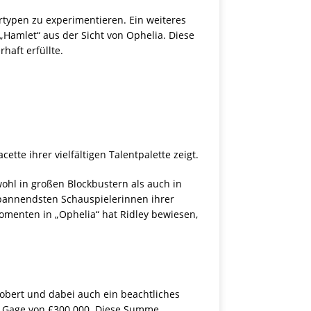
ertypen zu experimentieren. Ein weiteres
 „Hamlet“ aus der Sicht von Ophelia. Diese
haft erfüllte.
tte ihrer vielfältigen Talentpalette zeigt.
wohl in großen Blockbustern als auch in
pannendsten Schauspielerinnen ihrer
menten in „Ophelia“ hat Ridley bewiesen,
robert und dabei auch ein beachtliches
de Gage von £300.000. Diese Summe