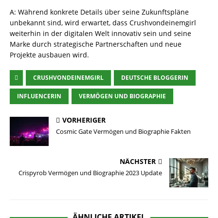
A: Während konkrete Details über seine Zukunftspläne
unbekannt sind, wird erwartet, dass Crushvondeinemgirl
weiterhin in der digitalen Welt innovativ sein und seine
Marke durch strategische Partnerschaften und neue
Projekte ausbauen wird.
CRUSHVONDEINEMGIRL
DEUTSCHE BLOGGERIN
INFLUENCERIN
VERMÖGEN UND BIOGRAPHIE
VORHERIGER
Cosmic Gate Vermögen und Biographie Fakten
NÄCHSTER
Crispyrob Vermögen und Biographie 2023 Update
ÄHNLICHE ARTIKEL