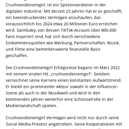
Crushvondeinemgirl, ist ein Spitzenverdiener in der
digitalen Industrie. Mit derzeit 23 Jahren hat er es geschafft,
ein beeindruckendes Vermögen anzuhäufen, das
voraussichtlich bis 2024 etwa 20 Millionen Euro erreichen
wird. Saimbaby, von dessen TikTok-Account über 800.000
Fans inspiriert sind, hat sich durch verschiedene
Einkommensquellen wie Werbung, Partnerschaften, Musik,
und Filme eine bemerkenswerte finanzielle Basis
geschaffen.
Die Crushvondeinemgirl Erfolgsreise begann im März 2022
mit seinem viralen Hit „crushvondeinemgirl“. Seitdem
verzeichnet seine Karriere einen konstanten Aufwärtstrend.
Er bleibt ein prominenter Akteur sowohl in der Influencer-
Szene als auch in der Musikwelt und wird in den
kommenden Jahren weiterhin eine Schlüsselrolle in der
Medienlandschaft spielen.
Crushvondeinemgirl Vermögen wird nicht nur durch seine
Social-Media-Präsenz angetrieben. Seine Kooperationen mit