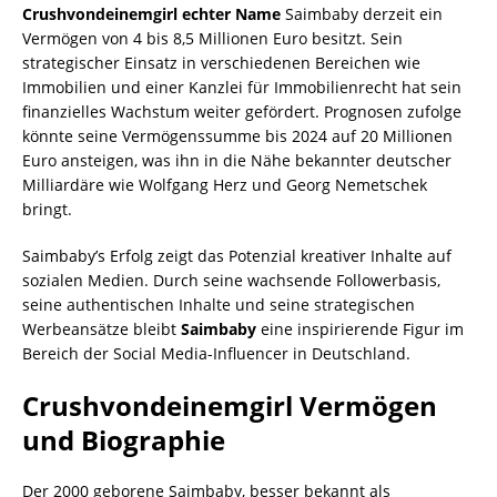
Crushvondeinemgirl echter Name
Saimbaby derzeit ein
Vermögen von 4 bis 8,5 Millionen Euro besitzt. Sein
strategischer Einsatz in verschiedenen Bereichen wie
Immobilien und einer Kanzlei für Immobilienrecht hat sein
finanzielles Wachstum weiter gefördert. Prognosen zufolge
könnte seine Vermögenssumme bis 2024 auf 20 Millionen
Euro ansteigen, was ihn in die Nähe bekannter deutscher
Milliardäre wie Wolfgang Herz und Georg Nemetschek
bringt.
Saimbaby’s Erfolg zeigt das Potenzial kreativer Inhalte auf
sozialen Medien. Durch seine wachsende Followerbasis,
seine authentischen Inhalte und seine strategischen
Werbeansätze bleibt
Saimbaby
eine inspirierende Figur im
Bereich der Social Media-Influencer in Deutschland.
Crushvondeinemgirl Vermögen
und Biographie
Der 2000 geborene Saimbaby, besser bekannt als