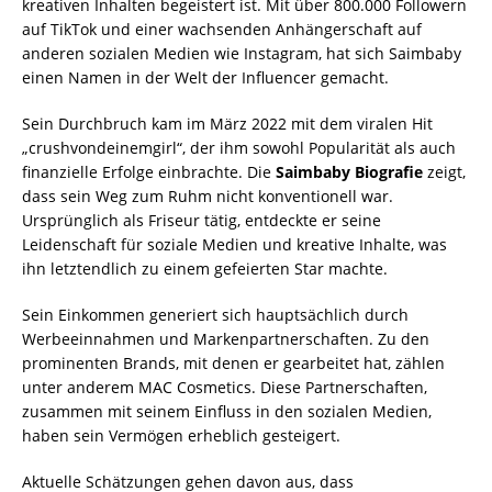
kreativen Inhalten begeistert ist. Mit über 800.000 Followern
auf TikTok und einer wachsenden Anhängerschaft auf
anderen sozialen Medien wie Instagram, hat sich Saimbaby
einen Namen in der Welt der Influencer gemacht.
Sein Durchbruch kam im März 2022 mit dem viralen Hit
„crushvondeinemgirl“, der ihm sowohl Popularität als auch
finanzielle Erfolge einbrachte. Die
Saimbaby Biografie
zeigt,
dass sein Weg zum Ruhm nicht konventionell war.
Ursprünglich als Friseur tätig, entdeckte er seine
Leidenschaft für soziale Medien und kreative Inhalte, was
ihn letztendlich zu einem gefeierten Star machte.
Sein Einkommen generiert sich hauptsächlich durch
Werbeeinnahmen und Markenpartnerschaften. Zu den
prominenten Brands, mit denen er gearbeitet hat, zählen
unter anderem MAC Cosmetics. Diese Partnerschaften,
zusammen mit seinem Einfluss in den sozialen Medien,
haben sein Vermögen erheblich gesteigert.
Aktuelle Schätzungen gehen davon aus, dass