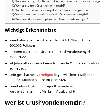
Q: Was sind einige der Karriere-Highlights von Crushvondeinemgirl?
Q: Woher stammt Crushvondeinemgirl?
Q: Wie hat Crushvondeinemgirl seine Karriere begonnen?
Q: Welche Art von Inhalten erstellt Crushvondeinemgirl?
Q: Was sind die Zukunftspläne von Crushvondeinemgirl?
Wichtige Erkenntnisse
Saimbaby ist ein aufstrebender TikTok-Star mit über
800.000 Followern.
Bekannt durch den viralen Hit ‚crushvondeinemgirl‘ im
März 2022.
24 Jahre alt und eine beeindruckende Online-Reputation
aufgebaut.
Sein geschätztes
Vermögen
liegt zwischen 4 Millionen
und 8,5 Millionen Euro im Jahr 2024.
Saimbaby’s Einkommensquellen umfassen
Partnerschaften mit Marken, Musik und Film.
Wer ist Crushvondeinemgirl?