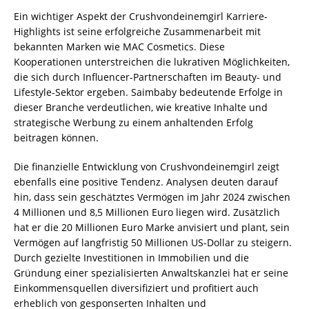
Ein wichtiger Aspekt der Crushvondeinemgirl Karriere-
Highlights ist seine erfolgreiche Zusammenarbeit mit
bekannten Marken wie MAC Cosmetics. Diese
Kooperationen unterstreichen die lukrativen Möglichkeiten,
die sich durch Influencer-Partnerschaften im Beauty- und
Lifestyle-Sektor ergeben. Saimbaby bedeutende Erfolge in
dieser Branche verdeutlichen, wie kreative Inhalte und
strategische Werbung zu einem anhaltenden Erfolg
beitragen können.
Die finanzielle Entwicklung von Crushvondeinemgirl zeigt
ebenfalls eine positive Tendenz. Analysen deuten darauf
hin, dass sein geschätztes Vermögen im Jahr 2024 zwischen
4 Millionen und 8,5 Millionen Euro liegen wird. Zusätzlich
hat er die 20 Millionen Euro Marke anvisiert und plant, sein
Vermögen auf langfristig 50 Millionen US-Dollar zu steigern.
Durch gezielte Investitionen in Immobilien und die
Gründung einer spezialisierten Anwaltskanzlei hat er seine
Einkommensquellen diversifiziert und profitiert auch
erheblich von gesponserten Inhalten und