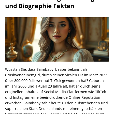
und Biographie Fakten
Wussten Sie, dass Saimbaby, besser bekannt als
Crushvondeinemgirl, durch seinen viralen Hit im März 2022
über 800.000 Follower auf TikTok gewonnen hat? Geboren
im Jahr 2000 und aktuell 23 Jahre alt, hat er durch seine
originellen Inhalte auf Social-Media-Plattformen wie TikTok
und Instagram eine beeindruckende Online-Reputation
erworben. Saimbaby zählt heute zu den aufstrebenden und
superreichen Stars Deutschlands mit einem geschätzten