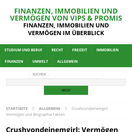
FINANZEN, IMMOBILIEN UND
VERMÖGEN VON VIPS & PROMIS
FINANZEN, IMMOBILIEN UND
VERMÖGEN IM ÜBERBLICK
STUDIUM UND BERUF
RECHT
FREIZEIT
IMMOBILIEN
FINANZEN
UMWELT
ALLGEMEIN
STARTSEITE
ALLGEMEIN
Crushvondeinemgirl:
Vermögen und Biographie Fakten
Crushvondeinemgirl: Vermögen