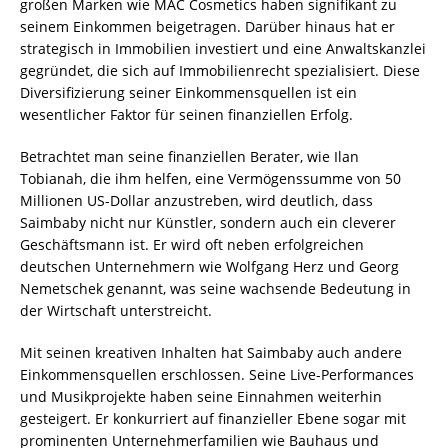
großen Marken wie MAC Cosmetics haben signifikant zu
seinem Einkommen beigetragen. Darüber hinaus hat er
strategisch in Immobilien investiert und eine Anwaltskanzlei
gegründet, die sich auf Immobilienrecht spezialisiert. Diese
Diversifizierung seiner Einkommensquellen ist ein
wesentlicher Faktor für seinen finanziellen Erfolg.
Betrachtet man seine finanziellen Berater, wie Ilan
Tobianah, die ihm helfen, eine Vermögenssumme von 50
Millionen US-Dollar anzustreben, wird deutlich, dass
Saimbaby nicht nur Künstler, sondern auch ein cleverer
Geschäftsmann ist. Er wird oft neben erfolgreichen
deutschen Unternehmern wie Wolfgang Herz und Georg
Nemetschek genannt, was seine wachsende Bedeutung in
der Wirtschaft unterstreicht.
Mit seinen kreativen Inhalten hat Saimbaby auch andere
Einkommensquellen erschlossen. Seine Live-Performances
und Musikprojekte haben seine Einnahmen weiterhin
gesteigert. Er konkurriert auf finanzieller Ebene sogar mit
prominenten Unternehmerfamilien wie Bauhaus und