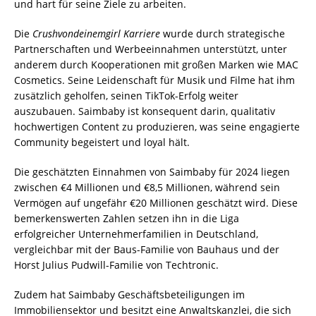
und hart für seine Ziele zu arbeiten.
Die
Crushvondeinemgirl Karriere
wurde durch strategische
Partnerschaften und Werbeeinnahmen unterstützt, unter
anderem durch Kooperationen mit großen Marken wie MAC
Cosmetics. Seine Leidenschaft für Musik und Filme hat ihm
zusätzlich geholfen, seinen TikTok-Erfolg weiter
auszubauen. Saimbaby ist konsequent darin, qualitativ
hochwertigen Content zu produzieren, was seine engagierte
Community begeistert und loyal hält.
Die geschätzten Einnahmen von Saimbaby für 2024 liegen
zwischen €4 Millionen und €8,5 Millionen, während sein
Vermögen auf ungefähr €20 Millionen geschätzt wird. Diese
bemerkenswerten Zahlen setzen ihn in die Liga
erfolgreicher Unternehmerfamilien in Deutschland,
vergleichbar mit der Baus-Familie von Bauhaus und der
Horst Julius Pudwill-Familie von Techtronic.
Zudem hat Saimbaby Geschäftsbeteiligungen im
Immobiliensektor und besitzt eine Anwaltskanzlei, die sich