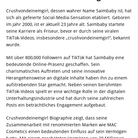
Crushvondeinemgirl, dessen wahrer Name Saimbaby ist, hat
sich als gefeierte Social-Media-Sensation etabliert. Geboren
im Jahr 2000, ist er aktuell 23 Jahre alt. Saimbaby startete
seine Karriere als Friseur, bevor er durch seine viralen
TikTok-Videos, insbesondere „crushvondeinemgirl“, bekannt
wurde.
Mit über 800,000 Followern auf TikTok hat Saimbaby eine
bedeutende Online-Präsenz geschaffen. Sein
charismatisches Auftreten und seine innovative
Herangehensweise an digitale Inhalte haben ihn zu einem
aufstrebenden Star gemacht. Neben seinen berühmten
TikTok-Videos spielt er eine wichtige Rolle in der digitalen
Unterhaltungsindustrie und hat durch seine zahlreichen
Posts ein beträchtliches Engagement aufgebaut.
Crushvondeinemgirl Biographie zeigt, dass seine
Zusammenarbeit mit renommierten Marken wie MAC
Cosmetics einen bedeutenden Einfluss auf sein Vermögen