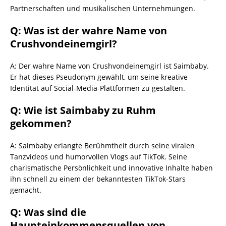
Partnerschaften und musikalischen Unternehmungen.
Q: Was ist der wahre Name von
Crushvondeinemgirl?
A: Der wahre Name von Crushvondeinemgirl ist Saimbaby.
Er hat dieses Pseudonym gewählt, um seine kreative
Identität auf Social-Media-Plattformen zu gestalten.
Q: Wie ist Saimbaby zu Ruhm
gekommen?
A: Saimbaby erlangte Berühmtheit durch seine viralen
Tanzvideos und humorvollen Vlogs auf TikTok. Seine
charismatische Persönlichkeit und innovative Inhalte haben
ihn schnell zu einem der bekanntesten TikTok-Stars
gemacht.
Q: Was sind die
Haupteinkommensquellen von