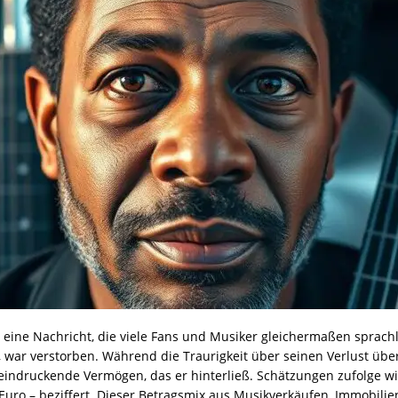
t eine Nachricht, die viele Fans und Musiker gleichermaßen sprac
 war verstorben. Während die Traurigkeit über seinen Verlust übe
eindruckende Vermögen, das er hinterließ. Schätzungen zufolge w
 Euro – beziffert. Dieser Betragsmix aus Musikverkäufen, Immobilie