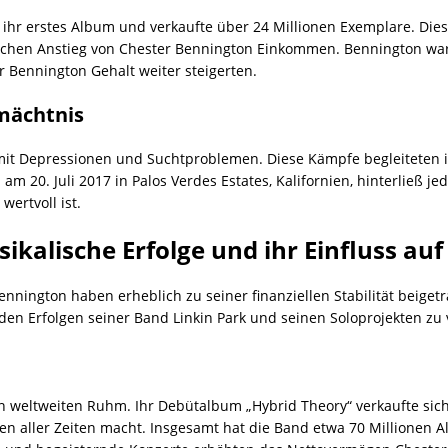
k ihr erstes Album und verkaufte über 24 Millionen Exemplare. Die
chen Anstieg von Chester Bennington Einkommen. Bennington war b
r Bennington Gehalt weiter steigerten.
mächtnis
mit Depressionen und Suchtproblemen. Diese Kämpfe begleiteten i
am 20. Juli 2017 in Palos Verdes Estates, Kalifornien, hinterließ j
wertvoll ist.
ikalische Erfolge und ihr Einfluss a
nnington haben erheblich zu seiner finanziellen Stabilität beige
den Erfolgen seiner Band Linkin Park und seinen Soloprojekten zu
n weltweiten Ruhm. Ihr Debütalbum „Hybrid Theory“ verkaufte sich 
en aller Zeiten macht. Insgesamt hat die Band etwa 70 Millionen A