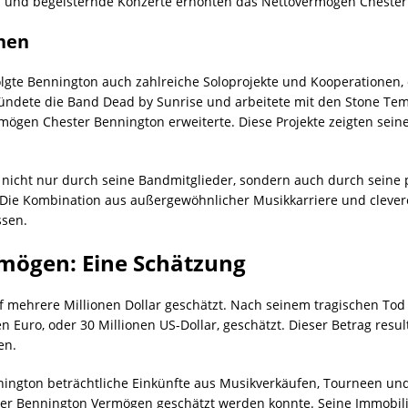
 und begeisternde Konzerte erhöhten das Nettovermögen Chester 
nen
folgte Bennington auch zahlreiche Soloprojekte und Kooperationen, 
ründete die Band Dead by Sunrise und arbeitete mit den Stone Tem
gen Chester Bennington erweiterte. Diese Projekte zeigten seine V
nicht nur durch seine Bandmitglieder, sondern auch durch seine
 Die Kombination aus außergewöhnlicher Musikkarriere und clevere
ssen.
mögen: Eine Schätzung
 mehrere Millionen Dollar geschätzt. Nach seinem tragischen Tod
Euro, oder 30 Millionen US-Dollar, geschätzt. Dieser Betrag result
en.
nnington beträchtliche Einkünfte aus Musikverkäufen, Tourneen un
ter Bennington Vermögen geschätzt werden konnte. Seine Immobilien