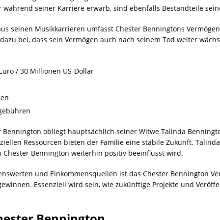
er während seiner Karriere erwarb, sind ebenfalls Bestandteile se
 aus seinen Musikkarrieren umfasst Chester Benningtons Vermög
trug dazu bei, dass sein Vermögen auch nach seinem Tod weiter wäch
uro / 30 Millionen US-Dollar
nen
zgebühren
 Bennington obliegt hauptsächlich seiner Witwe Talinda Benningt
ellen Ressourcen bieten der Familie eine stabile Zukunft. Talinda 
Chester Bennington weiterhin positiv beeinflusst wird.
genswerten und Einkommensquellen ist das Chester Bennington Ve
winnen. Essenziell wird sein, wie zukünftige Projekte und Veröffe
hester Bennington