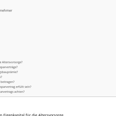
itnehmer
ie Altersvorsorge?
sparverträge?
ngsbauprämie?
n?
 beitragen?
arvertrag erfüllt sein?
arvertrags achten?
 Eigenkapital für die Altersvorsorge