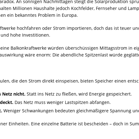
adox. An sonnigen Nachmittagen steigt die Solarproduktion sprun
chalten Millionen Haushalte jedoch Kochfelder, Fernseher und Lam
hen ein bekanntes Problem in Europa.
ftwerke hochfahren oder Strom importieren, doch das ist teuer und
und hohe Investitionen.
 kleine Balkonkraftwerke würden überschüssigen Mittagsstrom in e
swirkung wäre enorm: Die abendliche Spitzenlast würde geglättet
n, die den Strom direkt einspeisen, bieten Speicher einen entsche
 Netz nicht.
Statt ins Netz zu fließen, wird Energie gespeichert.
deckt.
Das Netz muss weniger Lastspitzen abfangen.
t.
Weniger Schwankungen bedeuten gleichmäßigere Spannung und
einer Einheiten. Eine einzelne Batterie ist bescheiden – doch in 