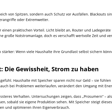
leich von Spitzen, sondern auch Schutz vor Ausfällen. Blackouts sin
erangriffe oder Extremwetter.
r einen praktischen Vorteil. Licht bleibt an, Router und Ladegeräte
ine große Notstromanlage, doch es verschafft wertvolle Zeit und ve
 stärker: Wenn viele Haushalte ihre Grundlast selbst sichern kön
t: Die Gewissheit, Strom zu haben
tsgefühl. Haushalte mit Speicher sparen nicht nur Geld – sie fühle
 auch bei Problemen weiterlaufen, verändert den Umgang mit Ener
ussteres Verhalten. Untersuchungen zeigen, dass „Prosumern“ – a
n, sobald sie eigene Produktion sehen. Mit Speicher steigt diese
ten und optimieren ihren Eigenverbrauch.