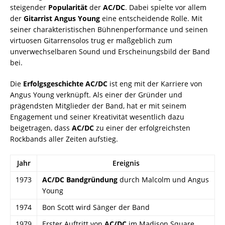
steigender
Popularität
der
AC/DC
. Dabei spielte vor allem
der
Gitarrist Angus Young
eine entscheidende Rolle. Mit
seiner charakteristischen Bühnenperformance und seinen
virtuosen Gitarrensolos trug er maßgeblich zum
unverwechselbaren Sound und Erscheinungsbild der Band
bei.
Die
Erfolgsgeschichte AC/DC
ist eng mit der Karriere von
Angus Young verknüpft. Als einer der Gründer und
prägendsten Mitglieder der Band, hat er mit seinem
Engagement und seiner Kreativität wesentlich dazu
beigetragen, dass
AC/DC
zu einer der erfolgreichsten
Rockbands aller Zeiten aufstieg.
Jahr
Ereignis
1973
AC/DC Bandgründung
durch Malcolm und Angus
Young
1974
Bon Scott wird Sänger der Band
1979
Erster Auftritt von
AC/DC
im Madison Square