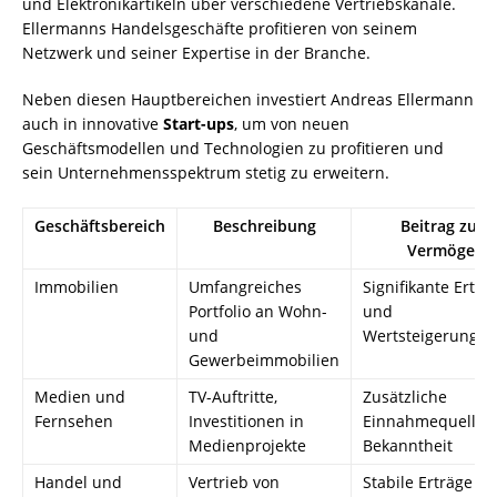
und Elektronikartikeln über verschiedene Vertriebskanäle.
Ellermanns Handelsgeschäfte profitieren von seinem
Netzwerk und seiner Expertise in der Branche.
Neben diesen Hauptbereichen investiert Andreas Ellermann
auch in innovative
Start-ups
, um von neuen
Geschäftsmodellen und Technologien zu profitieren und
sein Unternehmensspektrum stetig zu erweitern.
Geschäftsbereich
Beschreibung
Beitrag zum
Vermögen
Immobilien
Umfangreiches
Signifikante Erträ
Portfolio an Wohn-
und
und
Wertsteigerungen
Gewerbeimmobilien
Medien und
TV-Auftritte,
Zusätzliche
Fernsehen
Investitionen in
Einnahmequellen
Medienprojekte
Bekanntheit
Handel und
Vertrieb von
Stabile Erträge d