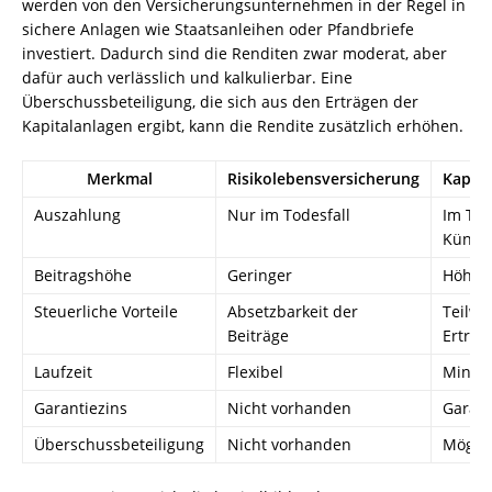
werden von den Versicherungsunternehmen in der Regel in
sichere Anlagen wie Staatsanleihen oder Pfandbriefe
investiert. Dadurch sind die Renditen zwar moderat, aber
dafür auch verlässlich und kalkulierbar. Eine
Überschussbeteiligung, die sich aus den Erträgen der
Kapitalanlagen ergibt, kann die Rendite zusätzlich erhöhen.
Merkmal
Risikolebensversicherung
Kapita
Auszahlung
Nur im Todesfall
Im Tod
Kündig
Beitragshöhe
Geringer
Höher 
Steuerliche Vorteile
Absetzbarkeit der
Teilwe
Beiträge
Erträg
Laufzeit
Flexibel
Mindes
Garantiezins
Nicht vorhanden
Garant
Überschussbeteiligung
Nicht vorhanden
Mögli