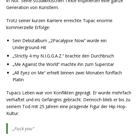
in Not. Seine sozialkritischen Texte inspirierten eine ganze
Generation von Künstlern.
Trotz seiner kurzen Karriere erreichte Tupac enorme
kommerzielle Erfolge:
Sein Debütalbum „2Pacalypse Now“ wurde ein
Underground-Hit
„Strictly 4 my N.I.G.G.A.Z.“ brachte den Durchbruch
„Me Against the World“ machte ihn zum Superstar
„All Eyez on Me“ erhielt binnen zwei Monaten fünffach
Platin
Tupacs Leben war von Konflikten geprägt. Er wurde mehrfach
verhaftet und ins Gefängnis gebracht. Dennoch blieb er bis zu
seinem Tod mit 25 Jahren eine prägende Figur der Hip-Hop-
Kultur.
„Fuck you“