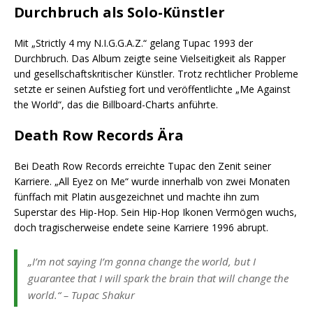
Durchbruch als Solo-Künstler
Mit „Strictly 4 my N.I.G.G.A.Z.“ gelang Tupac 1993 der
Durchbruch. Das Album zeigte seine Vielseitigkeit als Rapper
und gesellschaftskritischer Künstler. Trotz rechtlicher Probleme
setzte er seinen Aufstieg fort und veröffentlichte „Me Against
the World“, das die Billboard-Charts anführte.
Death Row Records Ära
Bei Death Row Records erreichte Tupac den Zenit seiner
Karriere. „All Eyez on Me“ wurde innerhalb von zwei Monaten
fünffach mit Platin ausgezeichnet und machte ihn zum
Superstar des Hip-Hop. Sein Hip-Hop Ikonen Vermögen wuchs,
doch tragischerweise endete seine Karriere 1996 abrupt.
„I’m not saying I’m gonna change the world, but I
guarantee that I will spark the brain that will change the
world.“ – Tupac Shakur