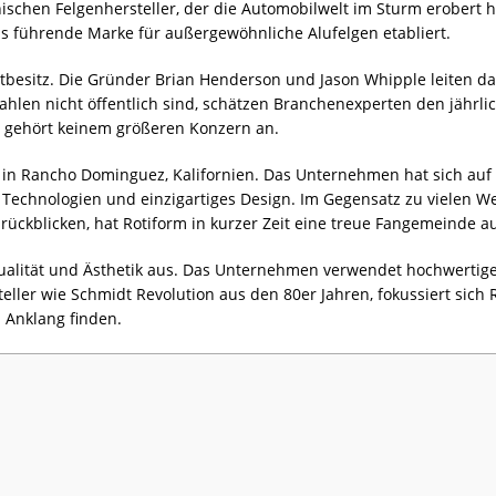
nischen Felgenhersteller, der die Automobilwelt im Sturm erobert h
s führende Marke für außergewöhnliche Alufelgen etabliert.
ivatbesitz. Die Gründer Brian Henderson und Jason Whipple leiten 
len nicht öffentlich sind, schätzen Branchenexperten den jährli
nd gehört keinem größeren Konzern an.
 in Rancho Dominguez, Kalifornien. Das Unternehmen hat sich auf 
ve Technologien und einzigartiges Design. Im Gegensatz zu vielen 
rückblicken, hat Rotiform in kurzer Zeit eine treue Fangemeinde a
Qualität und Ästhetik aus. Das Unternehmen verwendet hochwerti
teller wie Schmidt Revolution aus den 80er Jahren, fokussiert sich
 Anklang finden.