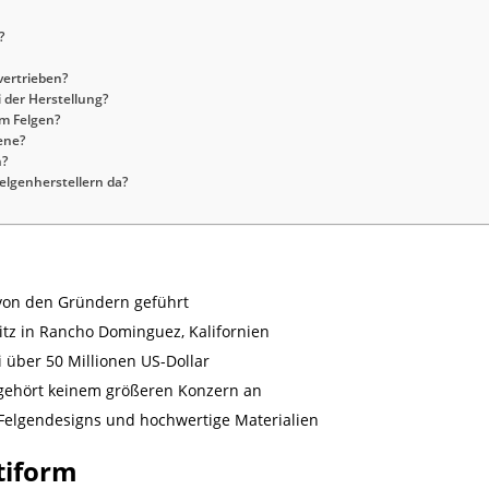
?
vertrieben?
 der Herstellung?
rm Felgen?
ene?
n?
elgenherstellern da?
d von den Gründern geführt
tz in Rancho Dominguez, Kalifornien
i über 50 Millionen US-Dollar
d gehört keinem größeren Konzern an
 Felgendesigns und hochwertige Materialien
tiform