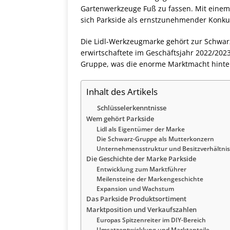
Gartenwerkzeuge Fuß zu fassen. Mit einem
sich Parkside als ernstzunehmender Konkurr
Die Lidl-Werkzeugmarke gehört zur Schwarz
erwirtschaftete im Geschäftsjahr 2022/202
Gruppe, was die enorme Marktmacht hinter 
Inhalt des Artikels
Schlüsselerkenntnisse
Wem gehört Parkside
Lidl als Eigentümer der Marke
Die Schwarz-Gruppe als Mutterkonzern
Unternehmensstruktur und Besitzverhältni
Die Geschichte der Marke Parkside
Entwicklung zum Marktführer
Meilensteine der Markengeschichte
Expansion und Wachstum
Das Parkside Produktsortiment
Marktposition und Verkaufszahlen
Europas Spitzenreiter im DIY-Bereich
Umsatzentwicklung und Marktanteile