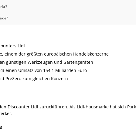
arkt?
side?
counters Lidl
e, einem der größten europäischen Handelskonzerne
nt an günstigen Werkzeugen und Gartengeräten
23 einen Umsatz von 154,1 Milliarden Euro
nd PreZero zum gleichen Konzern
f den Discounter Lidl zurückführen. Als Lidl-Hausmarke hat sich Pa
werker.
e