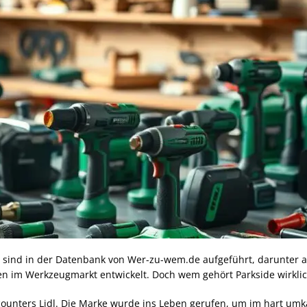
 sind in der Datenbank von Wer-zu-wem.de aufgeführt, darunter a
ten im Werkzeugmarkt entwickelt. Doch wem gehört Parkside wirkli
iscounters Lidl. Die Marke wurde ins Leben gerufen, um im hart u