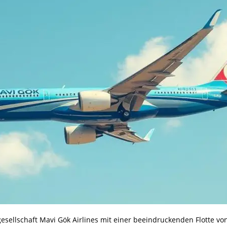
gesellschaft Mavi Gök Airlines mit einer beeindruckenden Flotte vo