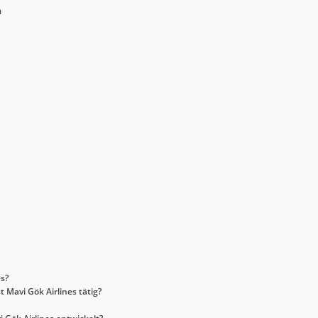
n
es?
 Mavi Gök Airlines tätig?