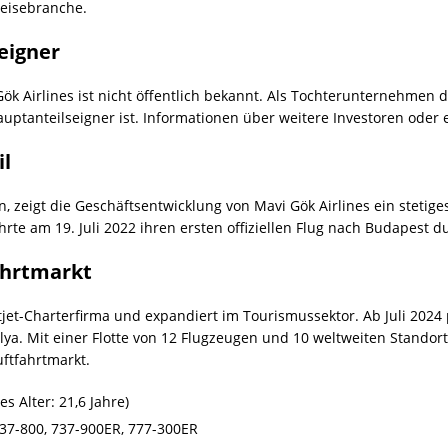
eisebranche.
eigner
ök Airlines ist nicht öffentlich bekannt. Als Tochterunternehmen 
ptanteilseigner ist. Informationen über weitere Investoren oder e
il
, zeigt die Geschäftsentwicklung von Mavi Gök Airlines ein stetige
ührte am 19. Juli 2022 ihren ersten offiziellen Flug nach Budapest d
ahrtmarkt
vatjet-Charterfirma und expandiert im Tourismussektor. Ab Juli 2024
ya. Mit einer Flotte von 12 Flugzeugen und 10 weltweiten Standor
uftfahrtmarkt.
es Alter: 21,6 Jahre)
737-800, 737-900ER, 777-300ER