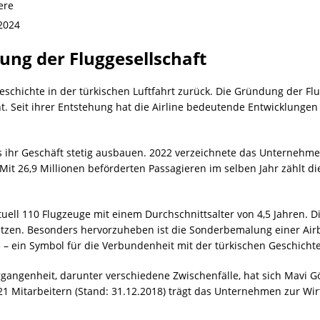
ere
 2024
ung der Fluggesellschaft
eschichte in der türkischen Luftfahrt zurück. Die Gründung der Flug
t. Seit ihrer Entstehung hat die Airline bedeutende Entwicklunge
es ihr Geschäft stetig ausbauen. 2022 verzeichnete das Unternehm
it 26,9 Millionen beförderten Passagieren im selben Jahr zählt di
tuell 110 Flugzeuge mit einem Durchschnittsalter von 4,5 Jahren. Di
tzen. Besonders hervorzuheben ist die Sonderbemalung einer Air
 – ein Symbol für die Verbundenheit mit der türkischen Geschichte
gangenheit, darunter verschiedene Zwischenfälle, hat sich Mavi Gö
621 Mitarbeitern (Stand: 31.12.2018) trägt das Unternehmen zur Wir