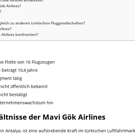
 Gök Airlines entwickelt?
Gök Airlines?
?
rgleich zu anderen türkischen Fluggesellschaften?
rlines?
Airlines konfrontiert?
ne Flotte von 16 Flugzeugen
 beträgt 10,4 Jahre
egment tätig
nicht öffentlich bekannt
cht bestätigt
Unternehmenswachstum hin
ltnisse der Mavi Gök Airlines
n Antalya, ist eine aufstrebende Kraft im türkischen Luftfahrtmark