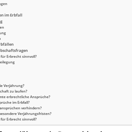
ngen
n im Erbfall
ng
hen
ung
n
rbfällen
rbschaftsfragen
für Erbrecht sinnvoll?
beilegung
ie Verjährung?
chaft zu laufen?
mte erbrechtliche Ansprüche?
rüche im Erbfall?
sansprüchen verhindern?
besondere Verjährungsfristen?
für Erbrecht sinnvoll?