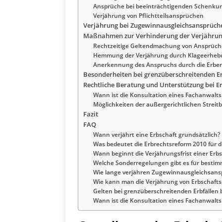
Ansprüche bei beeinträchtigenden Schenku
Verjährung von Pflichtteilsansprüchen
Verjährung bei Zugewinnausgleichsansprüche
Maßnahmen zur Verhinderung der Verjähru
Rechtzeitige Geltendmachung von Ansprüc
Hemmung der Verjährung durch Klageerheb
Anerkennung des Anspruchs durch die Erbe
Besonderheiten bei grenzüberschreitenden E
Rechtliche Beratung und Unterstützung bei E
Wann ist die Konsultation eines Fachanwalts 
Möglichkeiten der außergerichtlichen Streit
Fazit
FAQ
Wann verjährt eine Erbschaft grundsätzlich?
Was bedeutet die Erbrechtsreform 2010 für d
Wann beginnt die Verjährungsfrist einer Erbs
Welche Sonderregelungen gibt es für bestim
Wie lange verjähren Zugewinnausgleichsansp
Wie kann man die Verjährung von Erbschaft
Gelten bei grenzüberschreitenden Erbfällen 
Wann ist die Konsultation eines Fachanwalts 